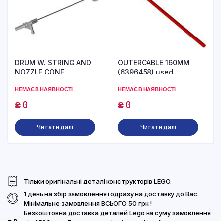
DRUM W. STRING AND
OUTERCABLE 160MM
NOZZLE CONE
(6396458) used
(6430428) used
НЕМАЄ В НАЯВНОСТІ
НЕМАЄ В НАЯВНОСТІ
₴
0
₴
0
Читати далі
Читати далі
Тільки оригінальні деталі конструкторів LEGO.
1 день на збір замовлення і одразу на доставку до Вас.
Мінімальне замовлення ВСЬОГО 50 грн.!
Безкоштовна доставка деталей Lego на суму замовлення