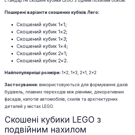
стандартні скошені кубики LEGO з одним похилим боком.
Поширені варіанти скошених кубіків Лего:
Скошений кубик 1×1;
Скошений кубик 1×2;
Скошений кубик 1×3;
Скошений кубик 1×4;
Скошений кубик 2×1;
Скошений кубик 2×2.
Найпопулярніші розміри:
1×2, 1×3, 2×1, 2×2
Застосування:
використовуються для формування дахів
будівель, плавних переходів між рівнями, декоративних
фасадів, капотів автомобілів, схилів та архітектурних
деталей у містах LEGO.
Скошені кубики LEGO з
подвійним нахилом