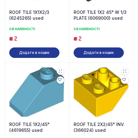
ROOF TILE 1X1X2/3
ROOF TILE 1X2 45° W 1/3
(6245265) used
PLATE (6069000) used
6 В НАЯВНОСТІ
6 В НАЯВНОСТІ
₴
2
₴
2
Додати в кошик
Додати в кошик
ROOF TILE 1X2/45°
ROOF TILE 2X2/45° INV.
(4619655) used
(366024) used