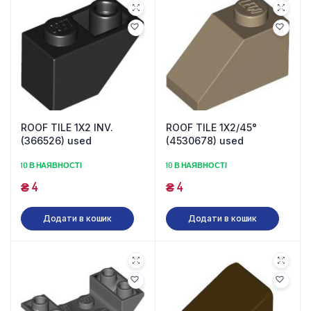
ROOF TILE 1X2 INV.
ROOF TILE 1X2/45°
(366526) used
(4530678) used
10 В НАЯВНОСТІ
10 В НАЯВНОСТІ
₴
4
₴
4
Додати в кошик
Додати в кошик