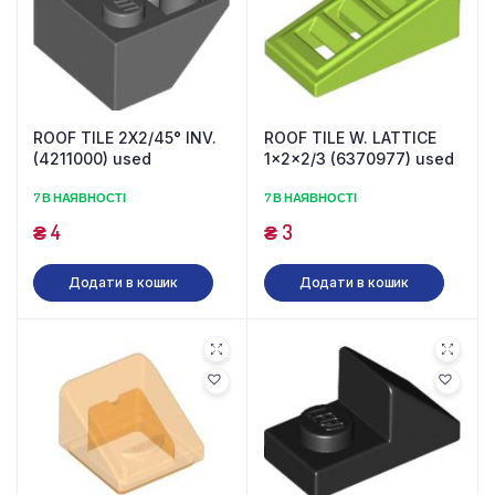
ROOF TILE 2X2/45° INV.
ROOF TILE W. LATTICE
(4211000) used
1x2x2/3 (6370977) used
7 В НАЯВНОСТІ
7 В НАЯВНОСТІ
₴
4
₴
3
Додати в кошик
Додати в кошик