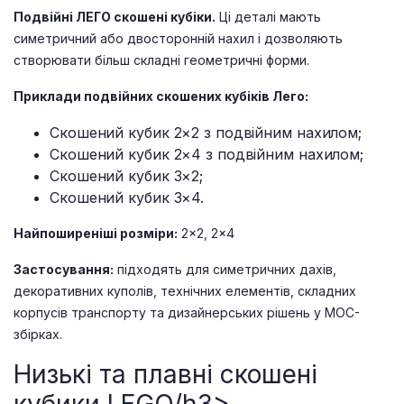
Подвійні ЛЕГО скошені кубіки.
Ці деталі мають
симетричний або двосторонній нахил і дозволяють
створювати більш складні геометричні форми.
Приклади подвійних скошених кубіків Лего:
Скошений кубик 2×2 з подвійним нахилом;
Скошений кубик 2×4 з подвійним нахилом;
Скошений кубик 3×2;
Скошений кубик 3×4.
Найпоширеніші розміри:
2×2, 2×4
Застосування:
підходять для симетричних дахів,
декоративних куполів, технічних елементів, складних
корпусів транспорту та дизайнерських рішень у MOC-
збірках.
Низькі та плавні скошені