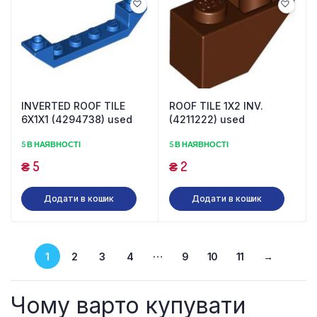
INVERTED ROOF TILE
ROOF TILE 1X2 INV.
6X1X1 (4294738) used
(4211222) used
5 В НАЯВНОСТІ
5 В НАЯВНОСТІ
₴
5
₴
2
Додати в кошик
Додати в кошик
…
1
2
3
4
9
10
11
→
Чому варто купувати