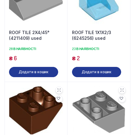
ROOF TILE 2X4/45°
ROOF TILE 1X1X2/3
(4211409) used
(6245256) used
28 В НАЯВНОСТІ
23 В НАЯВНОСТІ
₴
6
₴
2
Додати в кошик
Додати в кошик