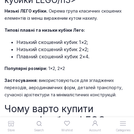
кубики LEGO/h3>
Низькі ЛЕГО кубіки.
Окрема група класичних скошених
елементів із менш вираженим кутом нахилу.
Типові плавні та низьки кубіки Лего:
Низький скошений кубик 1×2;
Низький скошений кубик 2×2;
Плавний скошений кубик 2×4.
Популярні розміри:
1×2, 2×2
Застосування:
використовуються для згладжених
переходів, аеродинамічних форм, деталей транспорту,
сучасної архітектури та мінімалістичних конструкцій.
Чому варто купити
скошені кубики LEGO
поштучно в магазині
Store
Search
Wishlist
Account
Categories