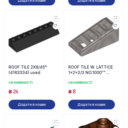
Додати в кошик
Додати в кошик
ROOF TILE 2X8/45°
ROOF TILE W. LATTICE
(4163334) used
1x2x2/3 NO.1000″”
(6092115) used
6 В НАЯВНОСТІ
6 В НАЯВНОСТІ
₴
24
₴
8
Додати в кошик
Додати в кошик