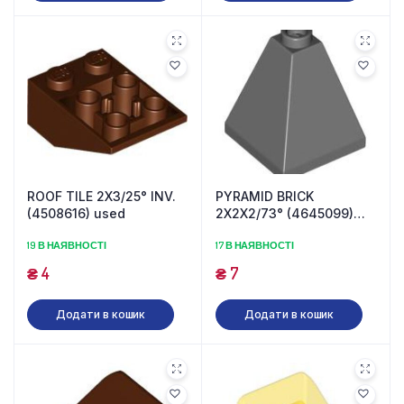
ROOF TILE 2X3/25° INV.
PYRAMID BRICK
(4508616) used
2X2X2/73° (4645099)
used
19 В НАЯВНОСТІ
17 В НАЯВНОСТІ
₴
4
₴
7
Додати в кошик
Додати в кошик