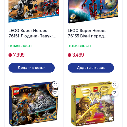
LEGO Super Heroes
LEGO Super Heroes
76151 Людина-Павук:
76155 Вічні перед
Засада на веномозавра
обличчям Арішема (493
1 В НАЯВНОСТІ
1 В НАЯВНОСТІ
(640 деталей)
деталі)
₴
7,999
₴
3,499
Додати в кошик
Додати в кошик