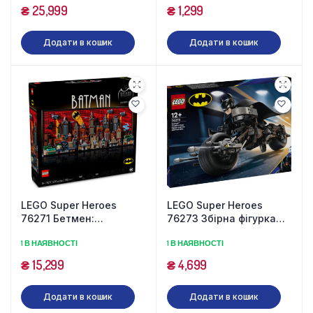
₴
25,999
₴
1,299
Додати в кошик
Додати в кошик
LEGO Super Heroes
LEGO Super Heroes
76271 Бетмен:
76273 Збірна фігурка
Мультсеріал Готем-сіті
Бетмена і бетпод (713
1 В НАЯВНОСТІ
1 В НАЯВНОСТІ
(4210 деталей)
деталей)
₴
15,299
₴
4,699
Додати в кошик
Додати в кошик