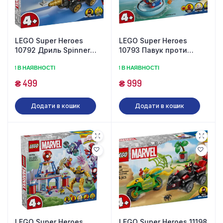
LEGO Super Heroes
LEGO Super Heroes
10792 Дриль Spinner
10793 Павук проти
Транспортний засіб (58
Зеленого Гобліна (84
1 В НАЯВНОСТІ
1 В НАЯВНОСТІ
деталей)
деталі)
₴
499
₴
999
Додати в кошик
Додати в кошик
LEGO Super Heroes
LEGO Super Heroes 11198