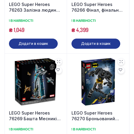
LEGO Super Heroes
LEGO Super Heroes
76263 Залізна людина
76266 Фінал, фінальна
Халкбастер проти
битва (794 деталі)
1 В НАЯВНОСТІ
1 В НАЯВНОСТІ
Таноса (66 деталей)
₴
1,049
₴
4,399
Додати в кошик
Додати в кошик
LEGO Super Heroes
LEGO Super Heroes
76269 Башта Месників
76270 Броньований
(5201 деталь)
робот Бетмена (140
1 В НАЯВНОСТІ
1 В НАЯВНОСТІ
деталей)