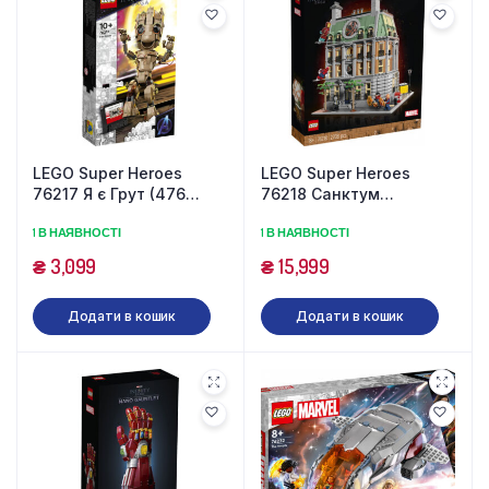
LEGO Super Heroes
LEGO Super Heroes
76217 Я є Грут (476
76218 Санктум
деталей)
Санкторум (2708
1 В НАЯВНОСТІ
1 В НАЯВНОСТІ
деталей)
₴
3,099
₴
15,999
Додати в кошик
Додати в кошик