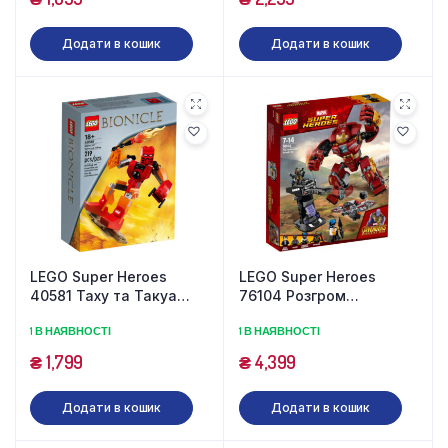
Додати в кошик
Додати в кошик
LEGO Super Heroes
LEGO Super Heroes
40581 Таху та Такуа
76104 Розгром
(219 деталей)
Халкбастера (375
1 В НАЯВНОСТІ
1 В НАЯВНОСТІ
деталей)
₴
1,799
₴
4,399
Додати в кошик
Додати в кошик