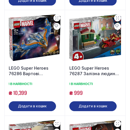
Додати в кошик
Додати в кошик
LEGO Super Heroes
LEGO Super Heroes
76286 Вартові
76287 Залізна людина з
Галактики: Мілан (2090
байком та Халк (68
1 В НАЯВНОСТІ
1 В НАЯВНОСТІ
деталей)
деталей)
₴
10,399
₴
999
Додати в кошик
Додати в кошик