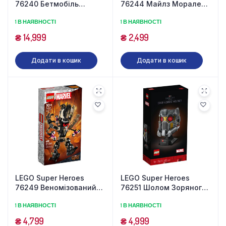
76240 Бетмобіль
76244 Майлз Моралес
Тумблер (2049
проти Морбіуса (220
1 В НАЯВНОСТІ
1 В НАЯВНОСТІ
деталей)
деталей)
₴
14,999
₴
2,499
Додати в кошик
Додати в кошик
LEGO Super Heroes
LEGO Super Heroes
76249 Веномізований
76251 Шолом Зоряного
Грут (630 деталей)
лорда (602 деталі)
1 В НАЯВНОСТІ
1 В НАЯВНОСТІ
₴
4,799
₴
4,999