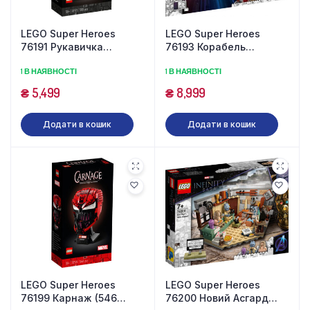
LEGO Super Heroes
LEGO Super Heroes
76191 Рукавичка
76193 Корабель
нескінченності (540
Вартових (1901 деталь)
1 В НАЯВНОСТІ
1 В НАЯВНОСТІ
деталей)
₴
5,499
₴
8,999
Додати в кошик
Додати в кошик
LEGO Super Heroes
LEGO Super Heroes
76199 Карнаж (546
76200 Новий Асгард