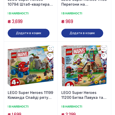
10794 Штаб-квартира
Перегони на
Team Spidey Web
електромобілях з
1 В НАЯВНОСТІ
1 В НАЯВНОСТІ
Spinner (193 деталі)
динозаврами (124
деталі)
₴
3,699
₴
969
Додати в кошик
Додати в кошик
LEGO Super Heroes 11199
LEGO Super Heroes
Команда Спайді рятує
11200 Битва Павука та
динозавра (136
раптора Гоббі (143
1 В НАЯВНОСТІ
1 В НАЯВНОСТІ
деталей)
деталі)
₴
1,699
₴
2,299