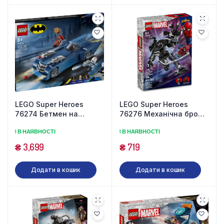
LEGO Super Heroes
LEGO Super Heroes
76274 Бетмен на
76276 Механічна броня
бетмобілі проти Гарлі
Венома проти Майлза
1 В НАЯВНОСТІ
1 В НАЯВНОСТІ
Квінн і Містера Фріза
Моралеса (134 деталі)
(435 деталей)
₴
3,699
₴
719
Додати в кошик
Додати в кошик