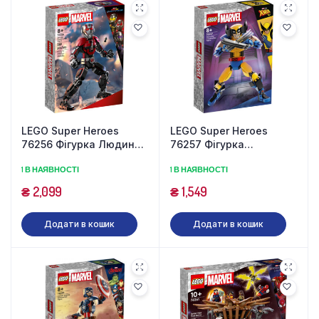
LEGO Super Heroes
LEGO Super Heroes
76256 Фігурка Людини-
76257 Фігурка
мурашки (289 деталей)
Росомахи (327
1 В НАЯВНОСТІ
1 В НАЯВНОСТІ
деталей)
₴
2,099
₴
1,549
Додати в кошик
Додати в кошик