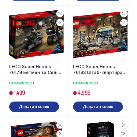
LEGO Super Heroes
LEGO Super Heroes
76179 Бетмен та Селіна
76183 Штаб-квартира
Кайл: погоня на
Бетмена (581 деталь)
1 В НАЯВНОСТІ
1 В НАЯВНОСТІ
мотоциклі (149
деталей)
₴
1,499
₴
4,999
Додати в кошик
Додати в кошик