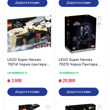
Додати в кошик
Додати в кошик
LEGO Super Heroes
LEGO Super Heroes
76214 Чорна пантера:
76215 Чорна Пантера
Війна на воді (545
(2961 деталь)
1 В НАЯВНОСТІ
1 В НАЯВНОСТІ
деталей)
₴
3,999
₴
20,999
Додати в кошик
Додати в кошик