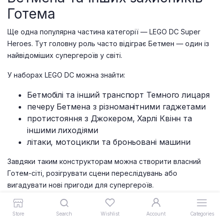
Готема
Ще одна популярна частина категорії — LEGO DC Super
Heroes. Тут головну роль часто відіграє Бетмен — один із
найвідоміших супергероїв у світі.
У наборах LEGO DC можна знайти:
Бетмобілі та інший транспорт Темного лицаря
печеру Бетмена з різноманітними гаджетами
протистояння з Джокером, Харлі Квінн та
іншими лиходіями
літаки, мотоцикли та броньовані машини
Завдяки таким конструкторам можна створити власний
Готем-сіті, розігрувати сцени переслідувань або
вигадувати нові пригоди для супергероїв.
Які можливості
Store
Search
Wishlist
Account
Categories