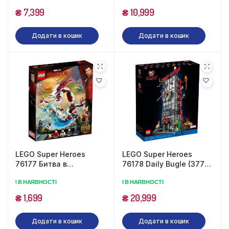
₴
7,399
₴
10,999
Додати в кошик
Додати в кошик
LEGO Super Heroes
LEGO Super Heroes
76177 Битва в
76178 Daily Bugle (3770
древньому селищі (400
деталей)
1 В НАЯВНОСТІ
1 В НАЯВНОСТІ
деталей)
₴
1,699
₴
20,999
Додати в кошик
Додати в кошик