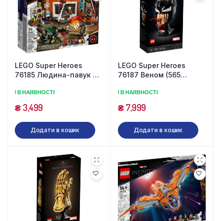
LEGO Super Heroes
LEGO Super Heroes
76185 Людина-павук в
76187 Веном (565
чарівної майстерні (355
деталей)
1 В НАЯВНОСТІ
1 В НАЯВНОСТІ
деталей)
₴
3,499
₴
7,999
Додати в кошик
Додати в кошик