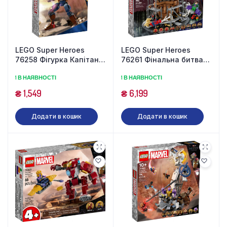
LEGO Super Heroes
LEGO Super Heroes
76258 Фігурка Капітана
76261 Фінальна битва
Америки (310 деталей)
Людини-павука (900
1 В НАЯВНОСТІ
1 В НАЯВНОСТІ
деталей)
₴
1,549
₴
6,199
Додати в кошик
Додати в кошик