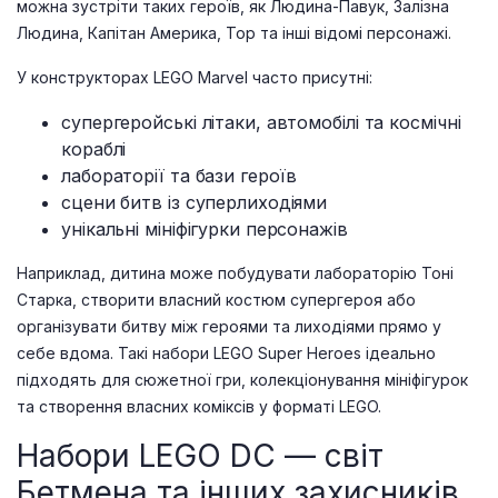
можна зустріти таких героїв, як Людина-Павук, Залізна
Людина, Капітан Америка, Тор та інші відомі персонажі.
У конструкторах LEGO Marvel часто присутні:
супергеройські літаки, автомобілі та космічні
кораблі
лабораторії та бази героїв
сцени битв із суперлиходіями
унікальні мініфігурки персонажів
Наприклад, дитина може побудувати лабораторію Тоні
Старка, створити власний костюм супергероя або
організувати битву між героями та лиходіями прямо у
себе вдома. Такі набори LEGO Super Heroes ідеально
підходять для сюжетної гри, колекціонування мініфігурок
та створення власних коміксів у форматі LEGO.
Набори LEGO DC — світ
Бетмена та інших захисників