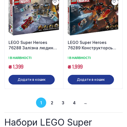
LEGO Super Heroes
LEGO Super Heroes
76288 Залізна людина і
76289 Конструкторська
Залізний легіон проти
фігурка Тор проти
1 В НАЯВНОСТІ
1 В НАЯВНОСТІ
солдата Гідри (135
Суртура (245 деталей)
деталей)
₴
1,399
₴
1,999
Додати в кошик
Додати в кошик
1
2
3
4
→
Набори LEGO Super