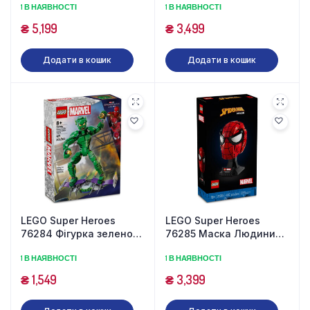
1 В НАЯВНОСТІ
1 В НАЯВНОСТІ
₴
5,199
₴
3,499
Додати в кошик
Додати в кошик
LEGO Super Heroes
LEGO Super Heroes
76284 Фігурка зеленого
76285 Маска Людини-
гобліну (471 деталь)
Павука (487 деталей)
1 В НАЯВНОСТІ
1 В НАЯВНОСТІ
₴
1,549
₴
3,399