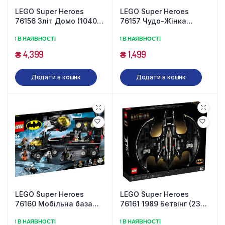
LEGO Super Heroes
LEGO Super Heroes
76156 Зліт Домо (1040
76157 Чудо-Жінка
деталей)
проти Гепарда (371
1 В НАЯВНОСТІ
1 В НАЯВНОСТІ
деталь)
₴
4,399
₴
1,499
Додати в кошик
Додати в кошик
LEGO Super Heroes
LEGO Super Heroes
76160 Мобільна база
76161 1989 Бетвінг (2363
Бетмена (743 деталі)
деталі)
1 В НАЯВНОСТІ
1 В НАЯВНОСТІ