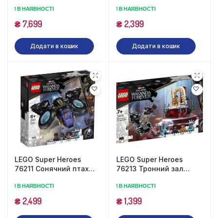
деталей)
Бро Тора (265 деталей)
1 В НАЯВНОСТІ
1 В НАЯВНОСТІ
₴
7,699
₴
2,399
Додати в кошик
Додати в кошик
LEGO Super Heroes
LEGO Super Heroes
76211 Сонячний птах
76213 Тронний зал
Шурі (355 деталей)
короля Немора (355
1 В НАЯВНОСТІ
1 В НАЯВНОСТІ
деталей)
₴
2,499
₴
1,399