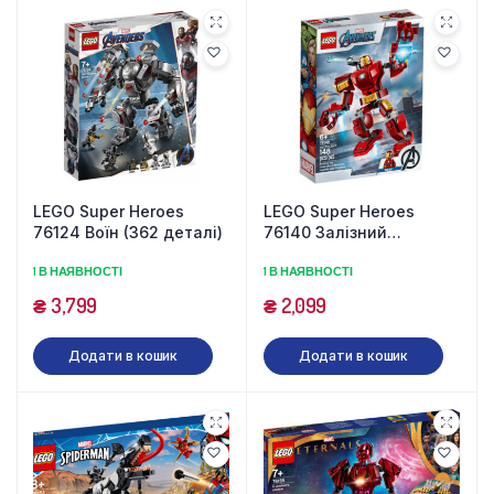
LEGO Super Heroes
LEGO Super Heroes
76124 Воїн (362 деталі)
76140 Залізний
Людина: трансформер
1 В НАЯВНОСТІ
1 В НАЯВНОСТІ
(148 деталей)
₴
3,799
₴
2,099
Додати в кошик
Додати в кошик