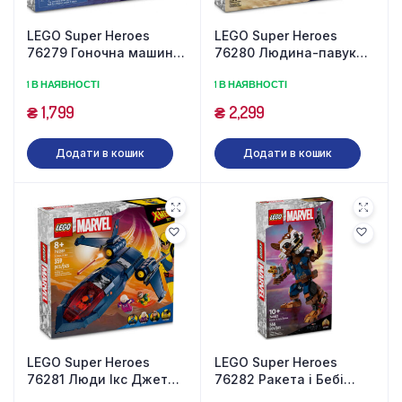
LEGO Super Heroes
LEGO Super Heroes
76279 Гоночна машина
76280 Людина-павук
Людини-павука і
проти Пісочної людини:
1 В НАЯВНОСТІ
1 В НАЯВНОСТІ
Зелений гоблін Венома
Остання битва (347
(227 деталей)
деталей)
₴
1,799
₴
2,299
Додати в кошик
Додати в кошик
LEGO Super Heroes
LEGO Super Heroes
76281 Люди Ікс Джет
76282 Ракета і Бебі
(359 деталей)
Грут (566 деталей)