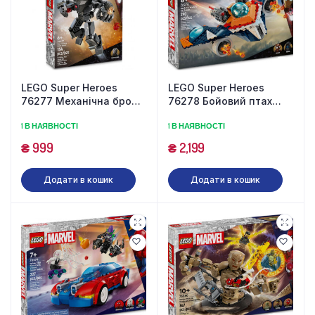
LEGO Super Heroes
LEGO Super Heroes
76277 Механічна броня
76278 Бойовий птах
бойової машини (154
Ракети проти Ронана
1 В НАЯВНОСТІ
1 В НАЯВНОСТІ
деталі)
(290 деталей)
₴
999
₴
2,199
Додати в кошик
Додати в кошик