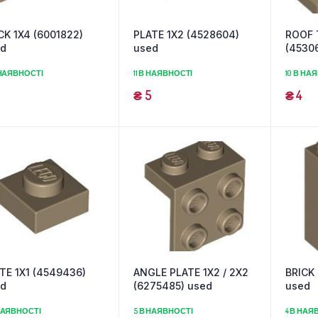
CK 1X4 (6001822)
PLATE 1X2 (4528604)
ROOF T
ed
used
(4530
 НАЯВНОСТІ
11 В НАЯВНОСТІ
10 В НА
₴
5
₴
4
TE 1X1 (4549436)
ANGLE PLATE 1X2 / 2X2
BRICK
ed
(6275485) used
used
НАЯВНОСТІ
5 В НАЯВНОСТІ
4 В НАЯ