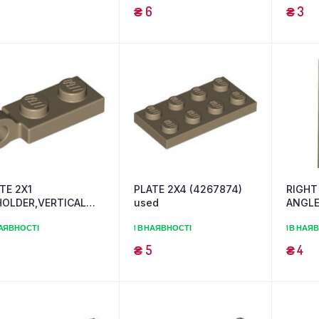
₴
6
₴
3
TE 2X1
PLATE 2X4 (4267874)
RIGHT
OLDER,VERTICAL
used
ANGLE
54662) used
НАЯВНОСТІ
1 В НАЯВНОСТІ
1 В НАЯ
₴
5
₴
4