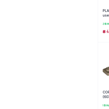
PLA
us
2 В 
₴
4
COR
(60
1 В 