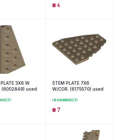
₴
4
 PLATE 3X6 W.
STEM PLATE 7X6
 (6002849) used
W/COR. (6175570) used
ВНОСТІ
1 В НАЯВНОСТІ
₴
7