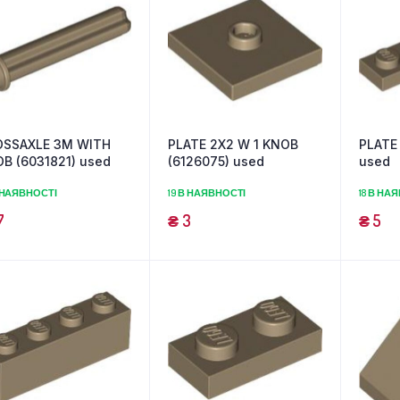
OSSAXLE 3M WITH
PLATE 2X2 W 1 KNOB
PLATE
B (6031821) used
(6126075) used
used
 НАЯВНОСТІ
19 В НАЯВНОСТІ
18 В НА
7
₴
3
₴
5