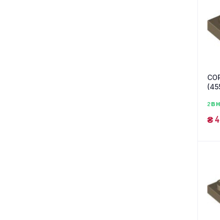
COR
(45
2 В 
₴
4