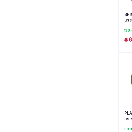
BRI
us
12 В
₴
6
PLA
us
6 В 