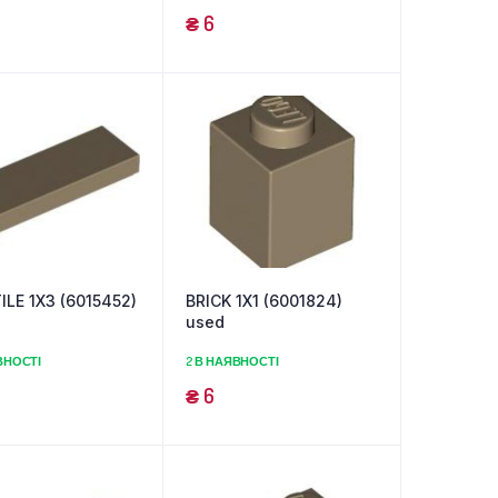
₴
6
ILE 1X3 (6015452)
BRICK 1X1 (6001824)
used
ВНОСТІ
2 В НАЯВНОСТІ
₴
6