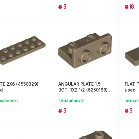
₴
5
₴
16
TE 2X6 (4550329)
ANGULAR PLATE 1.5
FLAT T
ed
BOT. 1X2 1/2 (6250168)
used
used
НАЯВНОСТІ
3 В НАЯВНОСТІ
3 В НАЯ
₴
5
₴
5