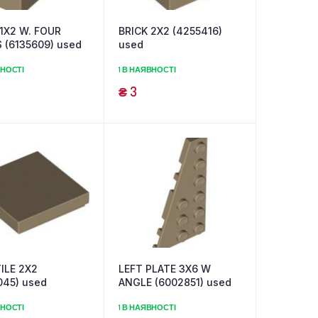
 1X2 W. FOUR
BRICK 2X2 (4255416)
 (6135609) used
used
ВНОСТІ
1 В НАЯВНОСТІ
₴
3
ILE 2X2
LEFT PLATE 3X6 W
045) used
ANGLE (6002851) used
ВНОСТІ
1 В НАЯВНОСТІ