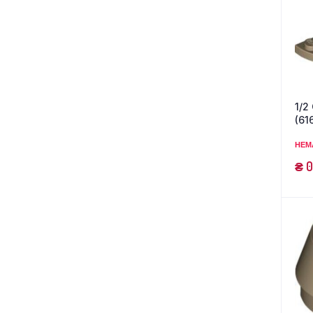
1/2
(61
НЕМ
₴
0