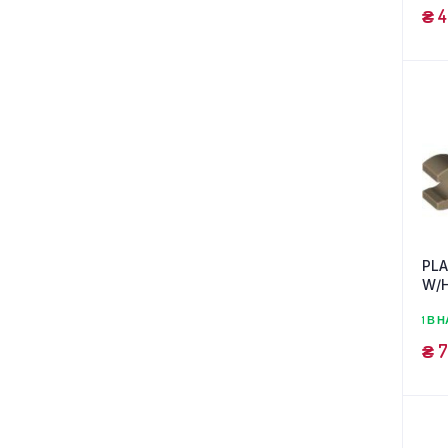
₴
4
PLA
W/H
(63
1 В 
₴
7