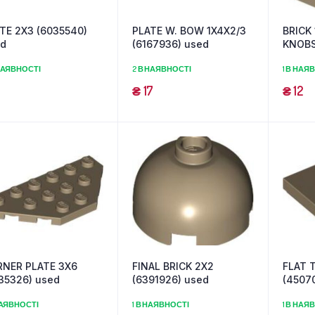
TE 2X3 (6035540)
PLATE W. BOW 1X4X2/3
BRICK
ed
(6167936) used
KNOBS
НАЯВНОСТІ
2 В НАЯВНОСТІ
1 В НАЯ
₴
17
₴
12
NER PLATE 3X6
FINAL BRICK 2X2
FLAT T
35326) used
(6391926) used
(4507
НАЯВНОСТІ
1 В НАЯВНОСТІ
1 В НАЯ