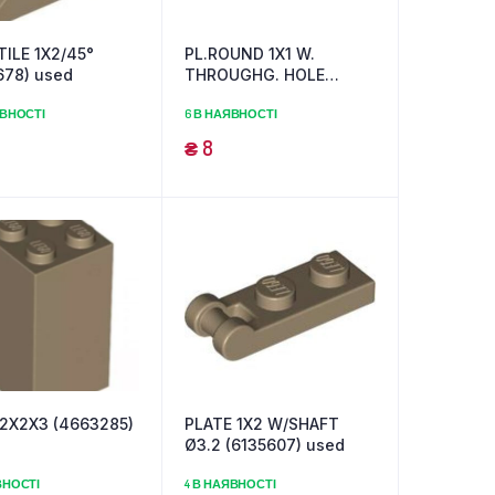
ILE 1X2/45°
PL.ROUND 1X1 W.
678) used
THROUGHG. HOLE
(6300322) used
ЯВНОСТІ
6 В НАЯВНОСТІ
₴
8
 2X2X3 (4663285)
PLATE 1X2 W/SHAFT
Ø3.2 (6135607) used
ВНОСТІ
4 В НАЯВНОСТІ