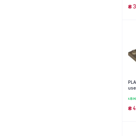
₴
3
PLA
us
4 В 
₴
4