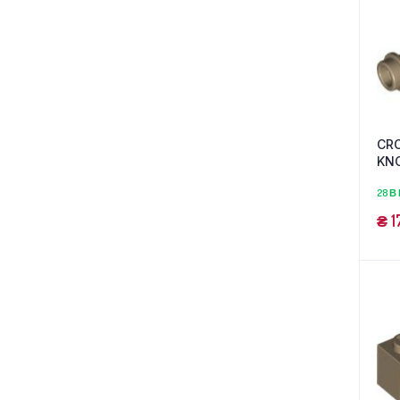
CR
KNO
28 В
₴
1