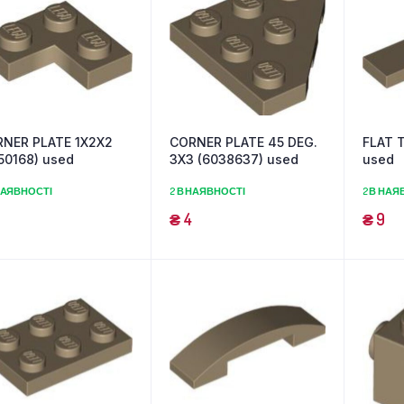
NER PLATE 1X2X2
CORNER PLATE 45 DEG.
FLAT T
50168) used
3X3 (6038637) used
used
НАЯВНОСТІ
2 В НАЯВНОСТІ
2 В НАЯ
₴
4
₴
9