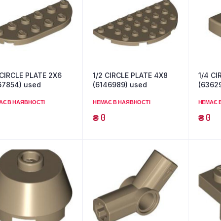
 CIRCLE PLATE 2X6
1/2 CIRCLE PLATE 4X8
1/4 CI
67854) used
(6146989) used
(6362
АЄ В НАЯВНОСТІ
НЕМАЄ В НАЯВНОСТІ
НЕМАЄ 
₴
0
₴
0