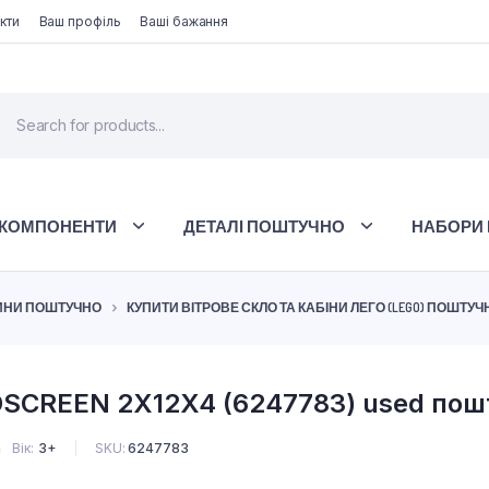
кти
Ваш профіль
Ваші бажання
 КОМПОНЕНТИ
ДЕТАЛІ ПОШТУЧНО
НАБОРИ 
ТИНИ ПОШТУЧНО
КУПИТИ ВІТРОВЕ СКЛО ТА КАБІНИ ЛЕГО (LEGO) ПОШТУЧ
SCREEN 2X12X4 (6247783) used пош
n
Вік
3+
SKU:
6247783