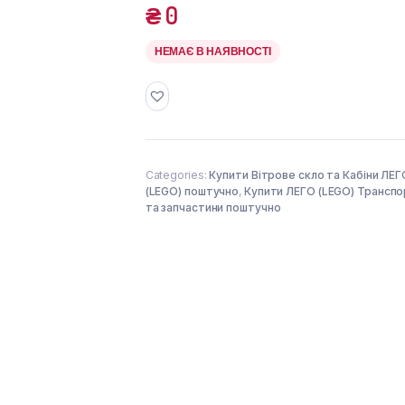
₴
0
НЕМАЄ В НАЯВНОСТІ
Categories:
Купити Вітрове скло та Кабіни ЛЕГ
(LEGO) поштучно
,
Купити ЛЕГО (LEGO) Трансп
та запчастини поштучно