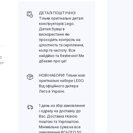
ДЕТАЛІ ПОШТУЧНО!
Тільки оригінальні деталі
конструкторів Lego.
Деталі бувші в
вискористанні які
проходять контроль на:
цілостність та скріплення,
колір та чистоту. Все
найдійно та безпечно! Ми
О
дбаємо про це!
орт
НОВІ НАБОРИ! Тільки нові
оригінальні набори LEGO.
Від офіційного дилера
Лего в Україні.
1 день на збір замовлення
і одразу на доставку до
Вас. Доставка Новою
поштою та Укрпоштою.
Мінімальна сума на все
замовлення ВСЬОГО 50