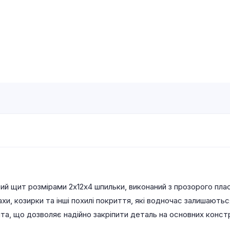
й щит розмірами 2х12х4 шпильки, виконаний з прозорого плас
хи, козирки та інші похилі покриття, які водночас залишають
та, що дозволяє надійно закріпити деталь на основних конс