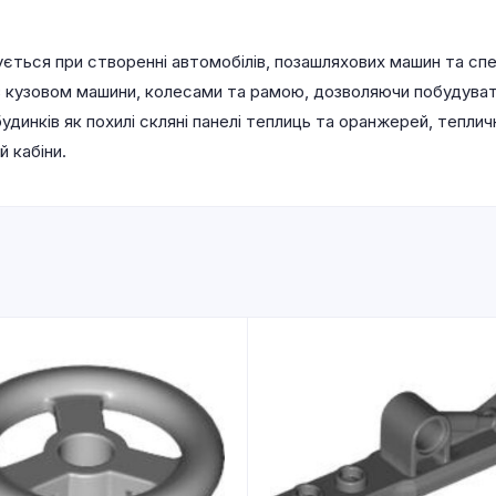
ться при створенні автомобілів, позашляхових машин та спеці
 кузовом машини, колесами та рамою, дозволяючи побудувати
динків як похилі скляні панелі теплиць та оранжерей, тепли
й кабіни.