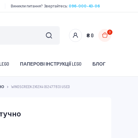
Виникли питання? Звертайтесь:
096-000-43-06
0
₴
0
LEGO
ПАПЕРОВІ ІНСТРУКЦІЇ LEGO
БЛОГ
НО
WINDSCREEN 2X12X4 (6247783) USED
тучно