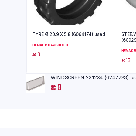
TYRE Ø 20.9 X 5.8 (6064174) used
STEE.
(60929
НЕМАЄ В НАЯВНОСТІ
НЕМАЄ В
₴
0
₴
13
WINDSCREEN 2X12X4 (6247783) us
₴
0