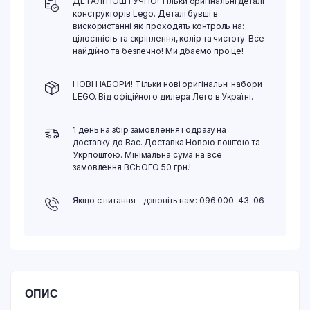
ДЕТАЛІ ПОШТУЧНО! Тільки оригінальні деталі
конструкторів Lego. Деталі бувші в
вискористанні які проходять контроль на:
цілостність та скріплення, колір та чистоту. Все
найдійно та безпечно! Ми дбаємо про це!
НОВІ НАБОРИ! Тільки нові оригінальні набори
LEGO. Від офіційного дилера Лего в Україні.
1 день на збір замовлення і одразу на
доставку до Вас. Доставка Новою поштою та
Укрпоштою. Мінімальна сума на все
замовлення ВСЬОГО 50 грн.!
Якщо є питання - дзвоніть нам: 096 000-43-06
ОПИС