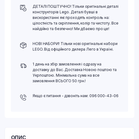
ДЕТАЛІ ПОШТУЧНО! Тільки оригінальні деталі
конструкторів Lego. Деталі бувші в
вискористанні які проходять контроль на:
цілостність та скріплення, колір та чистоту. Все
найдійно та безпечно! Ми дбаємо про це!
НОВІ НАБОРИ! Тільки нові оригінальні набори
LEGO. Від офіційного дилера Лего в Україні.
1 день на збір замовлення і одразу на
доставку до Вас. Доставка Новою поштою та
Укрпоштою. Мінімальна сума на все
замовлення ВСЬОГО 50 грн.!
Якщо є питання - дзвоніть нам: 096 000-43-06
ОПИС