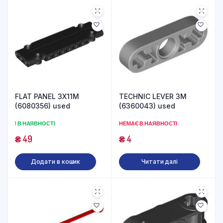
FLAT PANEL 3X11M
TECHNIC LEVER 3M
(6080356) used
(6360043) used
1 В НАЯВНОСТІ
НЕМАЄ В НАЯВНОСТІ
₴
49
₴
4
Додати в кошик
Читати далі