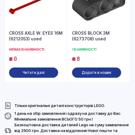
CROSS AXLE W. EYES 16M
CROSS BLOCK 3M
(6212053) used
(6273708) used
НЕМАЄ В НАЯВНОСТІ
1 В НАЯВНОСТІ
₴
0
₴
8
Читати далі
Додати в кошик
Тільки оригінальні деталі конструкторів LEGO.
1 день на збір замовлення і одразу на доставку до Вас.
Мінімальне замовлення ВСЬОГО 50 грн.!
Безкоштовна доставка деталей Lego на суму замовлення
від 2500 грн. Доставка на відділення Нової пошти та