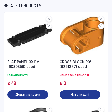
RELATED PRODUCTS
FLAT PANEL 3X11M
CROSS BLOCK 90°
(6080356) used
(6261377) used
1 В НАЯВНОСТІ
НЕМАЄ В НАЯВНОСТІ
₴
49
₴
0
Додати в кошик
Читати далі