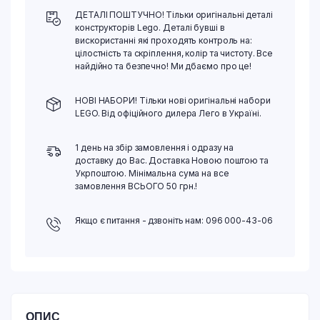
ДЕТАЛІ ПОШТУЧНО! Тільки оригінальні деталі
конструкторів Lego. Деталі бувші в
вискористанні які проходять контроль на:
цілостність та скріплення, колір та чистоту. Все
найдійно та безпечно! Ми дбаємо про це!
НОВІ НАБОРИ! Тільки нові оригінальні набори
LEGO. Від офіційного дилера Лего в Україні.
1 день на збір замовлення і одразу на
доставку до Вас. Доставка Новою поштою та
Укрпоштою. Мінімальна сума на все
замовлення ВСЬОГО 50 грн.!
Якщо є питання - дзвоніть нам: 096 000-43-06
ОПИС