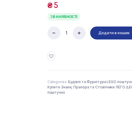
₴
5
3 В НАЯВНОСТІ
Додати в кошик
STICK
6M
W/FLANGE
(6170470)
used
quantity
Categories:
Будівлі та Фурнітура LEGO поштуч
Купити Знаки, Прапора та Стовпчики ЛЕГО (L
поштучно