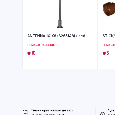
ANTENNA 1X1X8 (6265148) used
STICK/
НЕМАЄ В НАЯВНОСТІ
НЕМАЄ В
₴
10
₴
5
Тільки оригінальні деталі
1 де