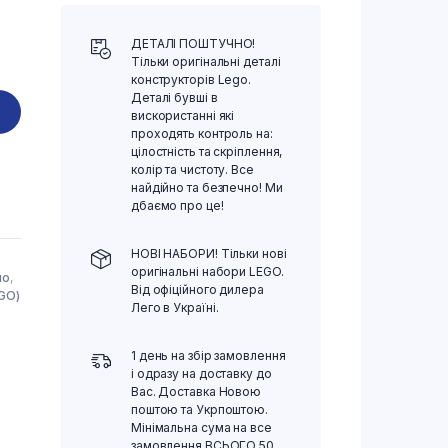
ДЕТАЛІ ПОШТУЧНО!
Тільки оригінальні деталі
конструкторів Lego.
Деталі бувші в
вискористанні які
проходять контроль на:
цілостність та скріплення,
колір та чистоту. Все
найдійно та безпечно! Ми
дбаємо про це!
НОВІ НАБОРИ! Тільки нові
оригінальні набори LEGO.
но
,
Від офіційного дилера
EGO)
Лего в Україні.
1 день на збір замовлення
і одразу на доставку до
Вас. Доставка Новою
поштою та Укрпоштою.
Мінімальна сума на все
замовлення ВСЬОГО 50