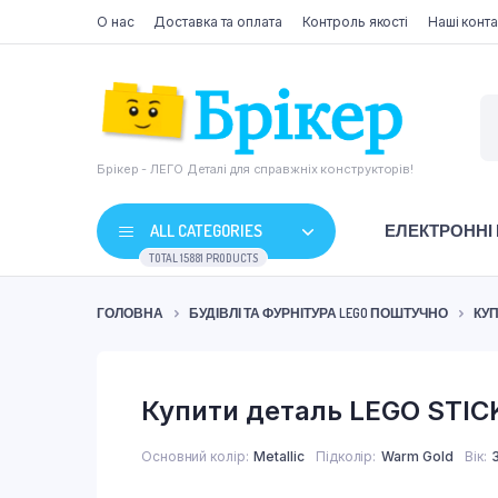
О нас
Доставка та оплата
Контроль якості
Наші конта
Брікер - ЛЕГО Деталі для справжніх конструкторів!
ALL CATEGORIES
ЕЛЕКТРОННІ
TOTAL 15881 PRODUCTS
ГОЛОВНА
БУДІВЛІ ТА ФУРНІТУРА LEGO ПОШТУЧНО
КУП
Купити деталь LEGO STIC
Основний колір
Metallic
Підколір
Warm Gold
Вік