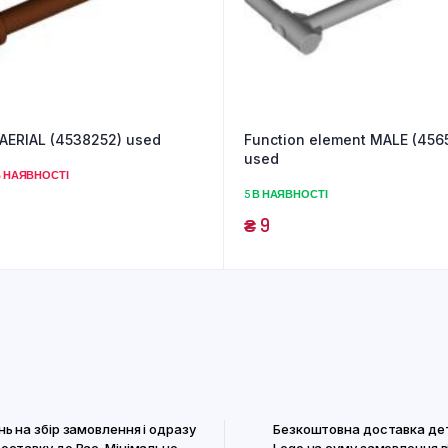
AERIAL (4538252) used
Function element MALE (456
used
 НАЯВНОСТІ
5 В НАЯВНОСТІ
₴
9
нь на збір замовлення і одразу
Безкоштовна доставка де