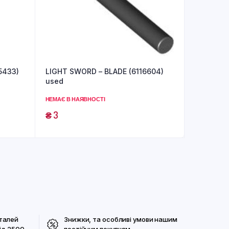
5433)
LIGHT SWORD – BLADE (6116604)
used
НЕМАЄ В НАЯВНОСТІ
₴
3
талей
Знижки, та особливі умови нашим