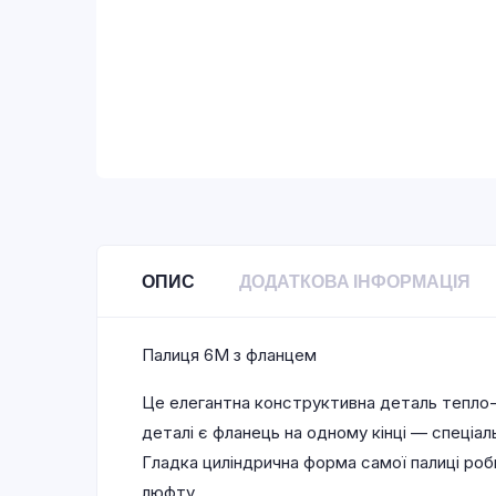
ОПИС
ДОДАТКОВА ІНФОРМАЦІЯ
Палиця 6М з фланцем
Це елегантна конструктивна деталь тепло-
деталі є фланець на одному кінці — спеціа
Гладка циліндрична форма самої палиці роби
люфту.