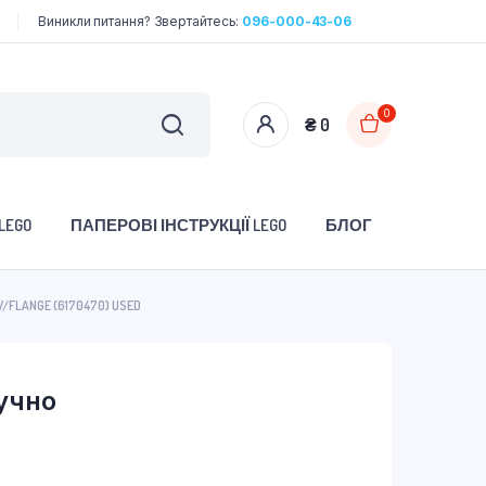
Виникли питання? Звертайтесь:
096-000-43-06
0
₴
0
LEGO
ПАПЕРОВІ ІНСТРУКЦІЇ LEGO
БЛОГ
W/FLANGE (6170470) USED
учно