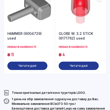
HAMMER (6004729)
GLOBE W. 3.2 STICK
used
(6171762) used
НЕМАЄ В НАЯВНОСТІ
НЕМАЄ В НАЯВНОСТІ
₴
11
₴
4
Читати далі
Читати далі
Тільки оригінальні деталі конструкторів LEGO.
1 день на збір замовлення і одразу на доставку до Вас.
Мінімальне замовлення ВСЬОГО 50 грн.!
Безкоштовна доставка деталей Lego на суму замовлення