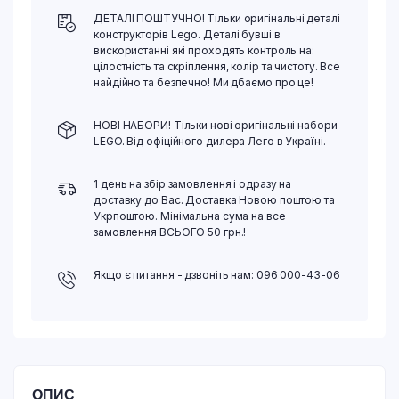
ДЕТАЛІ ПОШТУЧНО! Тільки оригінальні деталі
конструкторів Lego. Деталі бувші в
вискористанні які проходять контроль на:
цілостність та скріплення, колір та чистоту. Все
найдійно та безпечно! Ми дбаємо про це!
НОВІ НАБОРИ! Тільки нові оригінальні набори
LEGO. Від офіційного дилера Лего в Україні.
1 день на збір замовлення і одразу на
доставку до Вас. Доставка Новою поштою та
Укрпоштою. Мінімальна сума на все
замовлення ВСЬОГО 50 грн.!
Якщо є питання - дзвоніть нам: 096 000-43-06
ОПИС