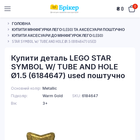
0
₴
0
ГОЛОВНА
КУПИТИ МІНІФІГУРКИ ЛЕГО (LEGO) ТА АКСЕСУАРИ ПОШТУЧНО
КУПИТИ АКСЕСУАРИ ДО МІНІФІГУРОК ЛЕГО (LEGO)
STAR SYMBOL W/ TUBE AND HOLE Ø1.5 (6184647) USED
Купити деталь LEGO STAR
SYMBOL W/ TUBE AND HOLE
Ø1.5 (6184647) used поштучно
Основний колір
Metallic
Підколір
Warm Gold
SKU:
6184647
Вік
3+