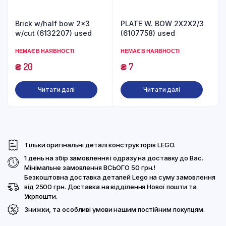
Brick w/half bow 2×3
PLATE W. BOW 2X2X2/3
w/cut (6132207) used
(6107758) used
НЕМАЄ В НАЯВНОСТІ
НЕМАЄ В НАЯВНОСТІ
₴
20
₴
7
Читати далі
Читати далі
Тільки оригінальні деталі конструкторів LEGO.
1 день на збір замовлення і одразу на доставку до Вас.
Мінімальне замовлення ВСЬОГО 50 грн.!
Безкоштовна доставка деталей Lego на суму замовлення
від 2500 грн. Доставка на відділення Нової пошти та
Укрпошти.
Знижки, та особливі умови нашим постійним покупцям.