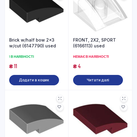
Brick w/half bow 2×3
FRONT, 2X2, SPORT
w/cut (6147790) used
(6166113) used
1 В НАЯВНОСТІ
НЕМАЄ В НАЯВНОСТІ
₴
11
₴
4
Додати в кошик
Читати далі