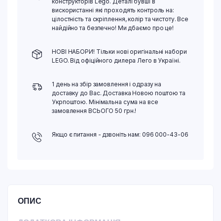
конструкторів Lego. Деталі бувші в
вискористанні які проходять контроль на:
цілостність та скріплення, колір та чистоту. Все
найдійно та безпечно! Ми дбаємо про це!
НОВІ НАБОРИ! Тільки нові оригінальні набори
LEGO. Від офіційного дилера Лего в Україні.
1 день на збір замовлення і одразу на
доставку до Вас. Доставка Новою поштою та
Укрпоштою. Мінімальна сума на все
замовлення ВСЬОГО 50 грн.!
Якщо є питання - дзвоніть нам: 096 000-43-06
ОПИС