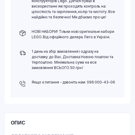
конструкторів Lego. Деталі бувші в
вискористанні які проходять контроль на:
цілостність та скріплення, колір та чистоту. Все
найдійно та безпечно! Ми дбаємо про це!
НОВІ НАБОРИ! Тільки нові оригінальні набори
LEGO. Від офіційного дилера Лего в Україні.
1 день на збір замовлення і одразу на
доставку до Вас. Доставка Новою поштою та
Укрпоштою. Мінімальна сума на все
замовлення ВСЬОГО 50 грн.!
Якщо є питання - дзвоніть нам: 096 000-43-06
ОПИС