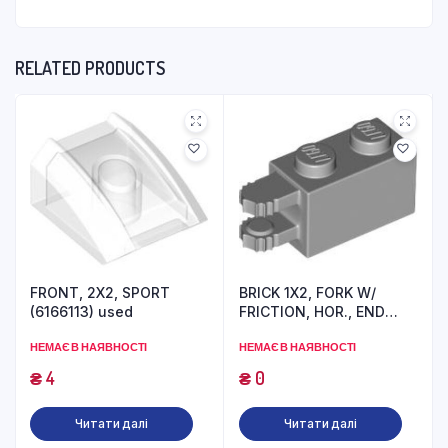
RELATED PRODUCTS
FRONT, 2X2, SPORT
BRICK 1X2, FORK W/
(6166113) used
FRICTION, HOR., END
(6267136) used
НЕМАЄ В НАЯВНОСТІ
НЕМАЄ В НАЯВНОСТІ
₴
4
₴
0
Читати далі
Читати далі