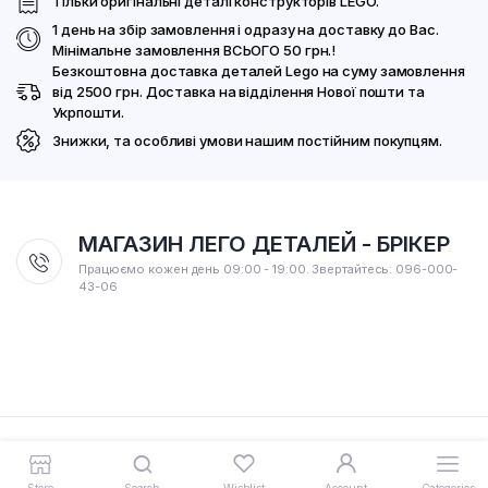
Тільки оригінальні деталі конструкторів LEGO.
1 день на збір замовлення і одразу на доставку до Вас.
Мінімальне замовлення ВСЬОГО 50 грн.!
Безкоштовна доставка деталей Lego на суму замовлення
від 2500 грн. Доставка на відділення Нової пошти та
Укрпошти.
Знижки, та особливі умови нашим постійним покупцям.
МАГАЗИН ЛЕГО ДЕТАЛЕЙ - БРІКЕР
Працюємо кожен день 09:00 - 19:00. Звертайтесь: 096-000-
43-06
Всі зареєстровані товарні знаки Lego належать LEGO Group.
Store
Search
Wishlist
Account
Categories