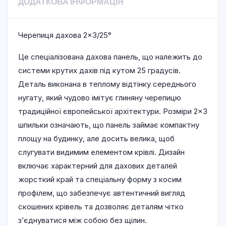
ДОДАТКОВА ІНФОРМАЦІЯ
Черепиця дахова 2×3/25°
Це спеціалізована дахова панель, що належить до
системи крутих дахів під кутом 25 градусів.
Деталь виконана в теплому відтінку середнього
нугату, який чудово імітує глиняну черепицю
традиційної європейської архітектури. Розміри 2×3
шпильки означають, що панель займає компактну
площу на будинку, але досить велика, щоб
слугувати видимим елементом крівлі. Дизайн
включає характерний для дахових деталей
жорсткий край та спеціальну форму з косим
профілем, що забезпечує автентичний вигляд
скошених крівель та дозволяє деталям чітко
з’єднуватися між собою без щілин.