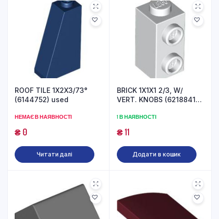
ROOF TILE 1X2X3/73°
BRICK 1X1X1 2/3, W/
(6144752) used
VERT. KNOBS (6218841)
used
НЕМАЄ В НАЯВНОСТІ
1 В НАЯВНОСТІ
₴
0
₴
11
Читати далі
Додати в кошик