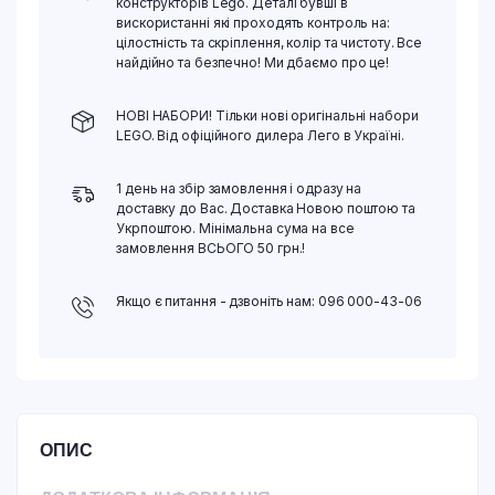
конструкторів Lego. Деталі бувші в
вискористанні які проходять контроль на:
цілостність та скріплення, колір та чистоту. Все
найдійно та безпечно! Ми дбаємо про це!
НОВІ НАБОРИ! Тільки нові оригінальні набори
LEGO. Від офіційного дилера Лего в Україні.
1 день на збір замовлення і одразу на
доставку до Вас. Доставка Новою поштою та
Укрпоштою. Мінімальна сума на все
замовлення ВСЬОГО 50 грн.!
Якщо є питання - дзвоніть нам: 096 000-43-06
ОПИС