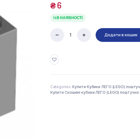
₴
6
14 В НАЯВНОСТІ
Додати в кошик
ROOF
TILE
2X1X2
(4515374)
used
quantity
Categories:
Купити Кубики ЛЕГО (LEGO) пошту
Купити Скошені кубики ЛЕГО (LEGO) поштучно