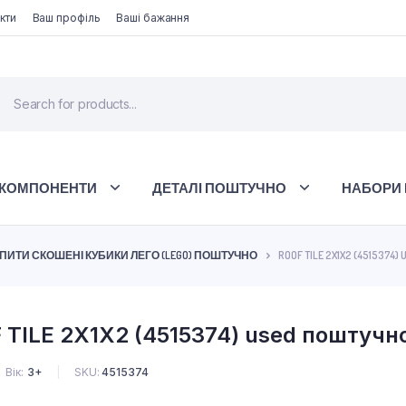
кти
Ваш профіль
Ваші бажання
 КОМПОНЕНТИ
ДЕТАЛІ ПОШТУЧНО
НАБОРИ 
ПИТИ СКОШЕНІ КУБИКИ ЛЕГО (LEGO) ПОШТУЧНО
ROOF TILE 2X1X2 (4515374) 
TILE 2X1X2 (4515374) used поштучн
Вік
3+
SKU:
4515374