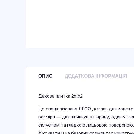
ОПИС
ДОДАТКОВА ІНФОРМАЦІЯ
Дахова плитка 2х1х2
Це спеціалізована ЛEGO деталь для констру
розміри — два шпиньки в ширину, один у гли
силуетом та гладкою лицьовою поверхнею.
фіксувати її на базових елементах конструк