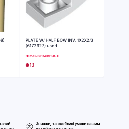
68)
PLATE W/ HALF BOW INV. 1X2X2/3
(6172927) used
НЕМАЄ В НАЯВНОСТІ
₴
10
талей
Знижки, та особливі умови нашим