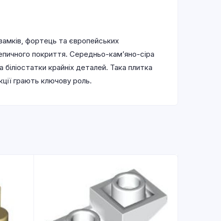
 замків, фортець та європейських
епичного покриття. Середньо-кам’яно-сіра
а біліостатки крайніх деталей. Така плитка
укції грають ключову роль.