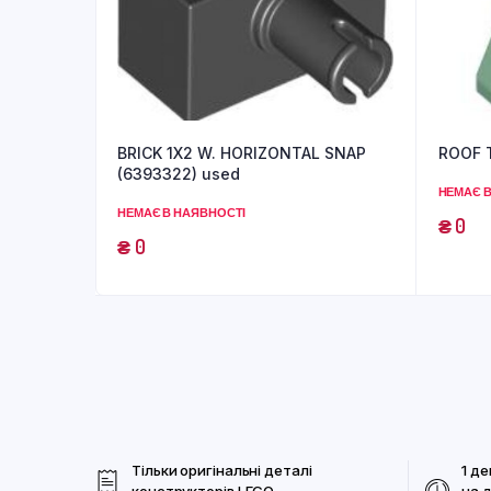
BRICK 1X2 W. HORIZONTAL SNAP
ROOF T
(6393322) used
НЕМАЄ В
НЕМАЄ В НАЯВНОСТІ
₴
0
₴
0
Тільки оригінальні деталі
1 де