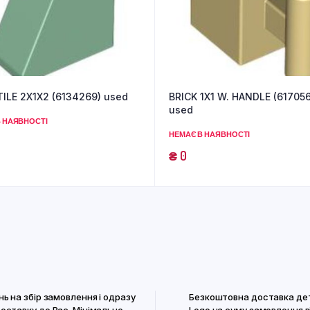
ILE 2X1X2 (6134269) used
BRICK 1X1 W. HANDLE (61705
used
 НАЯВНОСТІ
НЕМАЄ В НАЯВНОСТІ
₴
0
нь на збір замовлення і одразу
Безкоштовна доставка де