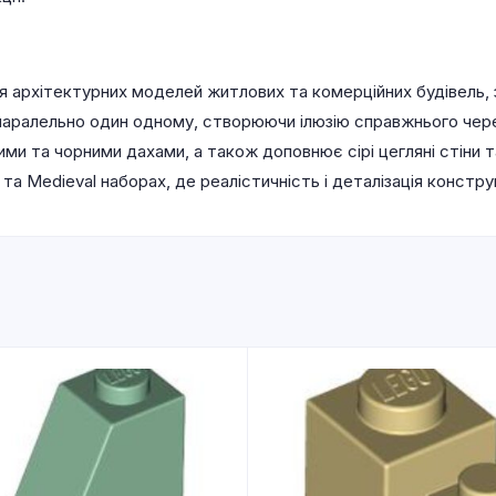
я архітектурних моделей житлових та комерційних будівель,
 паралельно один одному, створюючи ілюзію справжнього чер
ми та чорними дахами, а також доповнює сірі цегляні стіни т
re та Medieval наборах, де реалістичність і деталізація констр