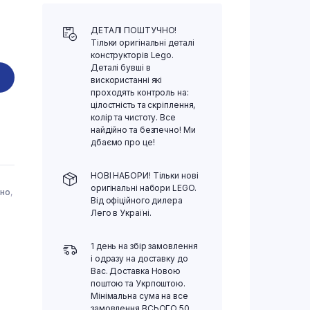
ДЕТАЛІ ПОШТУЧНО!
Тільки оригінальні деталі
конструкторів Lego.
Деталі бувші в
вискористанні які
проходять контроль на:
цілостність та скріплення,
колір та чистоту. Все
найдійно та безпечно! Ми
дбаємо про це!
НОВІ НАБОРИ! Тільки нові
оригінальні набори LEGO.
чно
,
Від офіційного дилера
Лего в Україні.
1 день на збір замовлення
і одразу на доставку до
Вас. Доставка Новою
поштою та Укрпоштою.
Мінімальна сума на все
замовлення ВСЬОГО 50