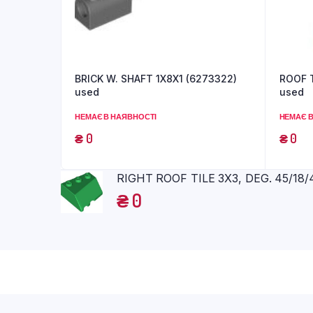
BRICK W. SHAFT 1X8X1 (6273322)
ROOF T
used
used
НЕМАЄ В НАЯВНОСТІ
НЕМАЄ В
₴
0
₴
0
RIGHT ROOF TILE 3X3, DEG. 45/18/
₴
0