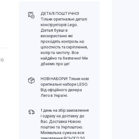
ДЕТАЛІ ПОШТУЧНО!
Тільки оригінальні деталі
конструкторів Lego.
Деталі бувші в
вискористанні які
проходять контроль на:
цілостність та скріплення,
колір та чистоту. Все
найдійно та безпечно! Ми
ГО
дбаємо про це!
НОВІ НАБОРИ! Тільки нові
оригінальні набори LEGO.
Від офіційного дилера
Лего в Україні.
1 день на збір замовлення
і одразу на доставку до
Вас. Доставка Новою
поштою та Укрпоштою.
Мінімальна сума на все
замовлення ВСЬОГО 50