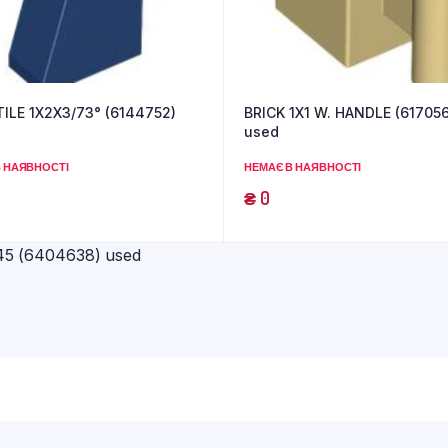
ILE 1X2X3/73° (6144752)
BRICK 1X1 W. HANDLE (61705
used
 НАЯВНОСТІ
НЕМАЄ В НАЯВНОСТІ
₴
0
45 (6404638) used