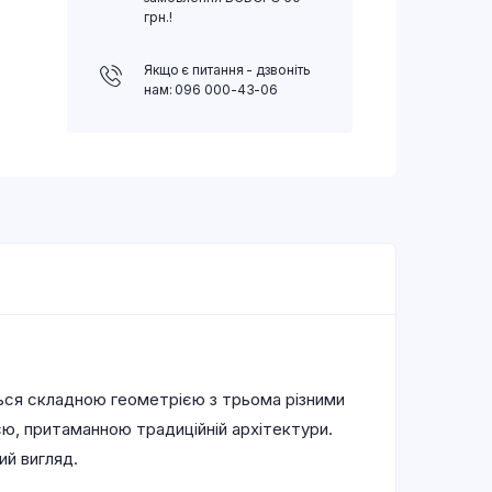
грн.!
Якщо є питання - дзвоніть
нам: 096 000-43-06
ться складною геометрією з трьома різними
єю, притаманною традиційній архітектури.
ий вигляд.