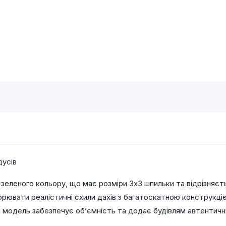
дусів
зеленого кольору, що має розміри 3х3 шпильки та відрізняє
рювати реалістичні схили дахів з багатоскатною конструкці
ця модель забезпечує об’ємність та додає будівлям автентичн