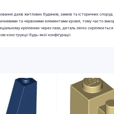
вання дахів житлових будинків, замків та історичних споруд
оричневими та червоними елементами кровлі, тому часто вик
еціальному кріпленню через пази, деталь легко скріплюється
ві конструкції будь-якої конфігурації.