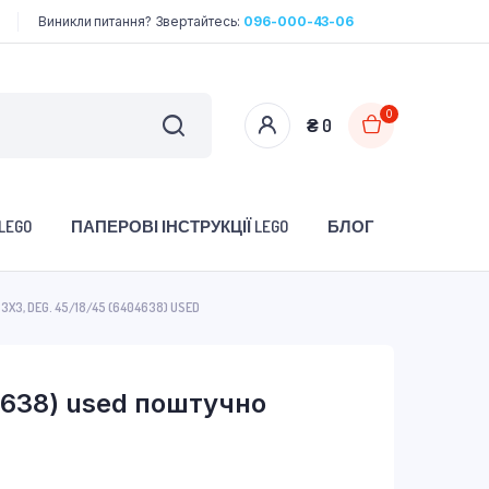
Виникли питання? Звертайтесь:
096-000-43-06
0
₴
0
LEGO
ПАПЕРОВІ ІНСТРУКЦІЇ LEGO
БЛОГ
 3X3, DEG. 45/18/45 (6404638) USED
4638) used поштучно