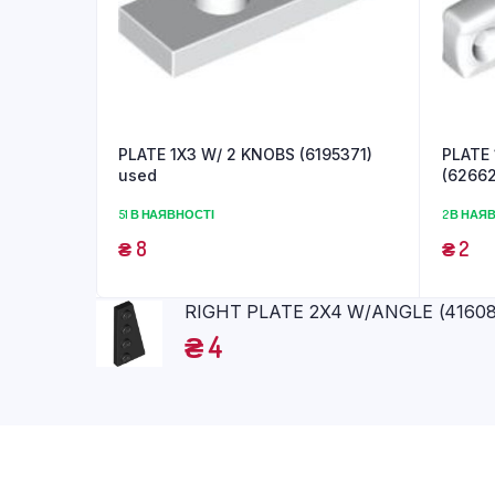
PLATE 1X3 W/ 2 KNOBS (6195371)
PLATE
used
(62662
51 В НАЯВНОСТІ
2 В НАЯ
₴
8
₴
2
RIGHT PLATE 2X4 W/ANGLE (41608
₴
4