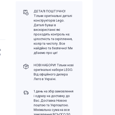
ДЕТАЛІ ПОШТУЧНО!
Тільки оригінальні деталі
конструкторів Lego.
Деталі бувші в
вискористанні які
проходять контроль на:
цілостність та скріплення,
колір та чистоту. Все
найдійно та безпечно! Ми
а
дбаємо про це!
и
НОВІ НАБОРИ! Тільки нові
оригінальні набори LEGO.
Від офіційного дилера
Лего в Україні.
1 день на збір замовлення
і одразу на доставку до
Вас. Доставка Новою
поштою та Укрпоштою.
Мінімальна сума на все
замовлення ВСЬОГО 50