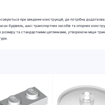
осовуються при зведенні конструкцій, де потрібна додаткова
касах будівель, шасі транспортних засобів та опорних констр
 розміру та стандартними цеглинками, утворюючи міцні трикут
ури.