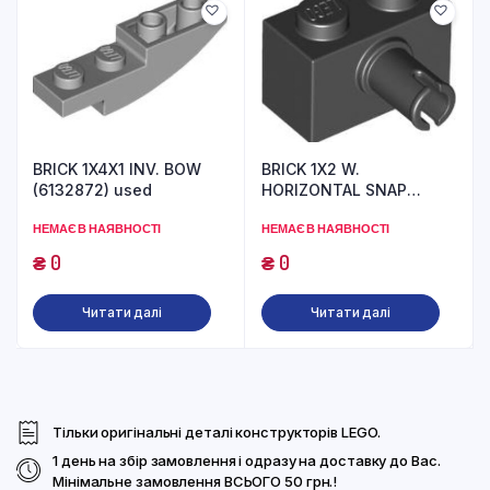
BRICK 1X4X1 INV. BOW
BRICK 1X2 W.
(6132872) used
HORIZONTAL SNAP
(6393322) used
НЕМАЄ В НАЯВНОСТІ
НЕМАЄ В НАЯВНОСТІ
₴
0
₴
0
Читати далі
Читати далі
Тільки оригінальні деталі конструкторів LEGO.
1 день на збір замовлення і одразу на доставку до Вас.
Мінімальне замовлення ВСЬОГО 50 грн.!