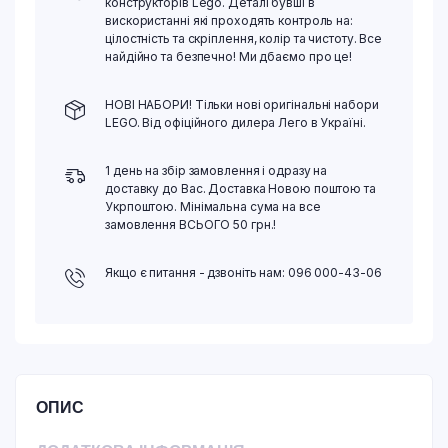
конструкторів Lego. Деталі бувші в
вискористанні які проходять контроль на:
цілостність та скріплення, колір та чистоту. Все
найдійно та безпечно! Ми дбаємо про це!
НОВІ НАБОРИ! Тільки нові оригінальні набори
LEGO. Від офіційного дилера Лего в Україні.
1 день на збір замовлення і одразу на
доставку до Вас. Доставка Новою поштою та
Укрпоштою. Мінімальна сума на все
замовлення ВСЬОГО 50 грн.!
Якщо є питання - дзвоніть нам: 096 000-43-06
ОПИС