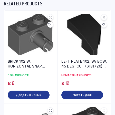
RELATED PRODUCTS
BRICK 1X2 W.
LEFT PLATE 1X2, W/ BOW,
HORIZONTAL SNAP
45 DEG. CUT (6181720)
(6321769) used
used
3 В НАЯВНОСТІ
НЕМАЄ В НАЯВНОСТІ
₴
6
₴
12
Додати в кошик
Читати далі