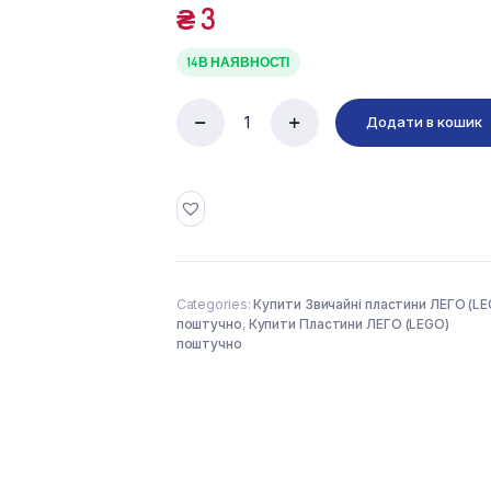
₴
3
14 В НАЯВНОСТІ
Додати в кошик
RADIATOR
GRILLE
1X2
(241223)
used
quantity
Categories:
Купити Звичайні пластини ЛЕГО (L
поштучно
,
Купити Пластини ЛЕГО (LEGO)
поштучно