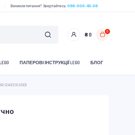
Виникли питання? Звертайтесь:
096-000-43-06
0
₴
0
LEGO
ПАПЕРОВІ ІНСТРУКЦІЇ LEGO
БЛОГ
1X2 (241223) USED
учно