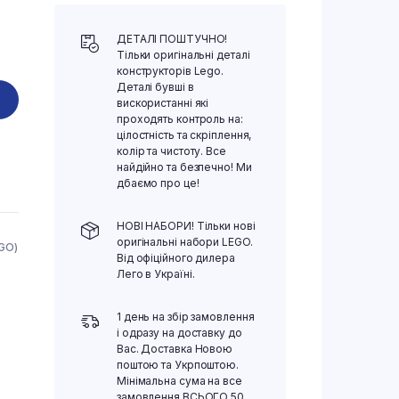
ДЕТАЛІ ПОШТУЧНО!
Тільки оригінальні деталі
конструкторів Lego.
Деталі бувші в
вискористанні які
проходять контроль на:
цілостність та скріплення,
колір та чистоту. Все
найдійно та безпечно! Ми
дбаємо про це!
НОВІ НАБОРИ! Тільки нові
оригінальні набори LEGO.
EGO)
Від офіційного дилера
Лего в Україні.
1 день на збір замовлення
і одразу на доставку до
Вас. Доставка Новою
поштою та Укрпоштою.
Мінімальна сума на все
замовлення ВСЬОГО 50