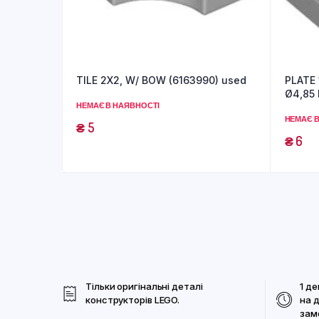
TILE 2X2, W/ BOW (6163990) used
PLATE
Ø4,85 
НЕМАЄ В НАЯВНОСТІ
НЕМАЄ В
₴
5
₴
6
Тільки оригінальні деталі
1 де
конструкторів LEGO.
на 
зам