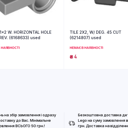
 1×2 W. HORIZONTAL HOLE
TILE 2X2, W/ DEG. 45 CUT
REV. (6168633) used
(6214807) used
 НАЯВНОСТІ
НЕМАЄ В НАЯВНОСТІ
₴
4
нь на збір замовлення і одразу
Безкоштовна доставка де
доставку до Вас. Мінімальне
Lego на суму замовлення в
овлення ВСЬОГО 50 грн.!
грн. Доставка на відділенн