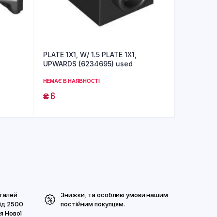
PLATE 1X1, W/ 1.5 PLATE 1X1,
UPWARDS (6234695) used
НЕМАЄ В НАЯВНОСТІ
₴
6
талей
Знижки, та особливі умови нашим
ід 2500
постійним покупцям.
я Нової