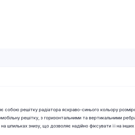
є собою решітку радіатора яскраво-синього кольору розміро
мобільну решітку, з горизонтальними та вертикальними ребр
а шпильках знизу, що дозволяє надійно фіксувати її на інши