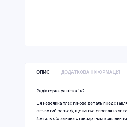
ОПИС
ДОДАТКОВА ІНФОРМАЦІЯ
Радіаторна решітка 1×2
Ця невелика пластикова деталь представля
сітчастий рельєф, що імітує справжню авто
Деталь обладнана стандартним кріпленням н