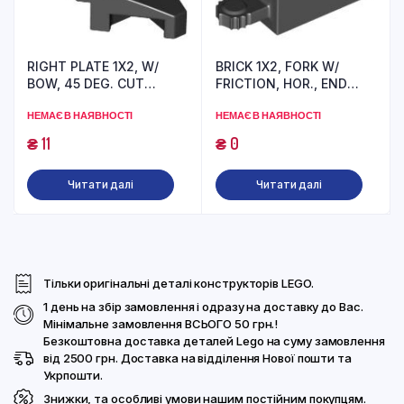
RIGHT PLATE 1X2, W/
BRICK 1X2, FORK W/
BOW, 45 DEG. CUT
FRICTION, HOR., END
(6181713) used
(6267131) used
НЕМАЄ В НАЯВНОСТІ
НЕМАЄ В НАЯВНОСТІ
₴
11
₴
0
Читати далі
Читати далі
Тільки оригінальні деталі конструкторів LEGO.
1 день на збір замовлення і одразу на доставку до Вас.
Мінімальне замовлення ВСЬОГО 50 грн.!
Безкоштовна доставка деталей Lego на суму замовлення
від 2500 грн. Доставка на відділення Нової пошти та
Укрпошти.
Знижки, та особливі умови нашим постійним покупцям.