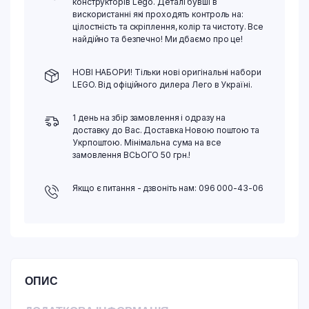
конструкторів Lego. Деталі бувші в
вискористанні які проходять контроль на:
цілостність та скріплення, колір та чистоту. Все
найдійно та безпечно! Ми дбаємо про це!
НОВІ НАБОРИ! Тільки нові оригінальні набори
LEGO. Від офіційного дилера Лего в Україні.
1 день на збір замовлення і одразу на
доставку до Вас. Доставка Новою поштою та
Укрпоштою. Мінімальна сума на все
замовлення ВСЬОГО 50 грн.!
Якщо є питання - дзвоніть нам: 096 000-43-06
ОПИС