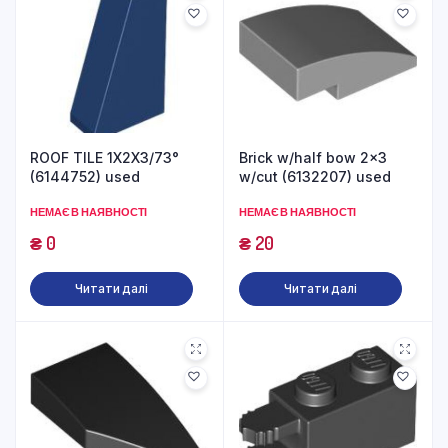
ROOF TILE 1X2X3/73°
Brick w/half bow 2×3
(6144752) used
w/cut (6132207) used
НЕМАЄ В НАЯВНОСТІ
НЕМАЄ В НАЯВНОСТІ
₴
0
₴
20
Читати далі
Читати далі