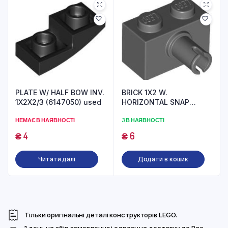
PLATE W/ HALF BOW INV.
BRICK 1X2 W.
1X2X2/3 (6147050) used
HORIZONTAL SNAP
(6321769) used
НЕМАЄ В НАЯВНОСТІ
3 В НАЯВНОСТІ
₴
4
₴
6
Читати далі
Додати в кошик
Тільки оригінальні деталі конструкторів LEGO.
1 день на збір замовлення і одразу на доставку до Вас.