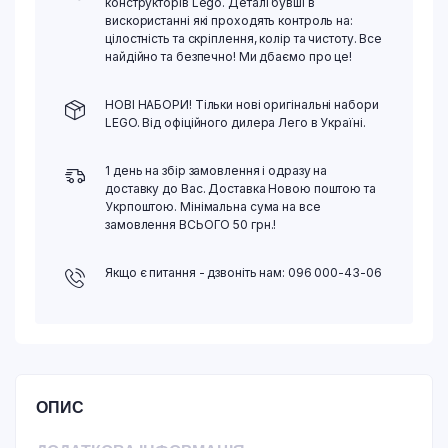
конструкторів Lego. Деталі бувші в
вискористанні які проходять контроль на:
цілостність та скріплення, колір та чистоту. Все
найдійно та безпечно! Ми дбаємо про це!
НОВІ НАБОРИ! Тільки нові оригінальні набори
LEGO. Від офіційного дилера Лего в Україні.
1 день на збір замовлення і одразу на
доставку до Вас. Доставка Новою поштою та
Укрпоштою. Мінімальна сума на все
замовлення ВСЬОГО 50 грн.!
Якщо є питання - дзвоніть нам: 096 000-43-06
ОПИС