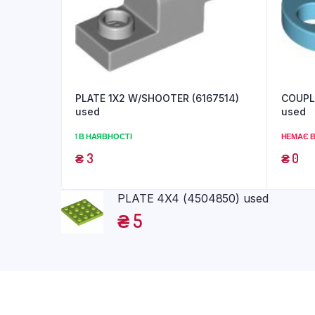
PLATE 1X2 W/SHOOTER (6167514)
COUPLI
used
used
1 В НАЯВНОСТІ
НЕМАЄ В
₴
3
₴
0
PLATE 4X4 (4504850) used
₴
5