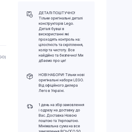
ДЕТАЛІ ПОШТУЧНО!
Тільки оригінальні деталі
конструкторів Lego.
Деталі бувші в
вискористанні які
проходять контроль на:
цілостність та скріплення,
колір та чистоту. Все
найдійно та безпечно! Ми
EGO)
дбаємо про це!
НОВІ НАБОРИ! Тільки нові
оригінальні набори LEGO.
Від офіційного дилера
Лего в Україні.
1 день на збір замовлення
і одразу на доставку до
Вас. Доставка Новою
поштою та Укрпоштою.
Мінімальна сума на все
замовлення ВСЬОГО 50