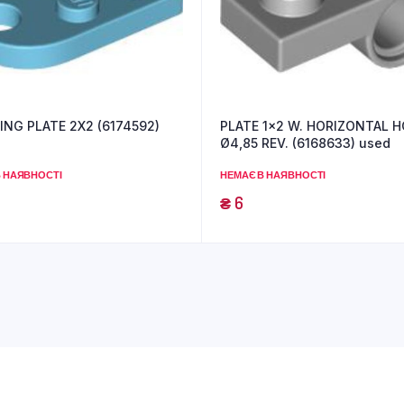
NG PLATE 2X2 (6174592)
PLATE 1×2 W. HORIZONTAL H
Ø4,85 REV. (6168633) used
 НАЯВНОСТІ
НЕМАЄ В НАЯВНОСТІ
₴
6