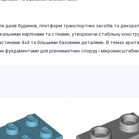
я дахів будинків, платформ транспортних засобів та декора
икальними кирпічами та стінами, утворюючи стабільну констр
ластинами 4х4 та більшими базовими деталями. В темах архі
чи фундаментами для різноманітних споруд і мікромасштабни