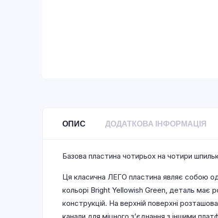
ОПИС
ДОДАТКОВА ІНФОРМАЦІЯ
Базова пластина чотирьох на чотири шпиль
Ця класична ЛЕГО пластина являє собою од
кольорі Bright Yellowish Green, деталь ма
конструкцій. На верхній поверхні розташова
канали для міцного з’єднання з іншими пл