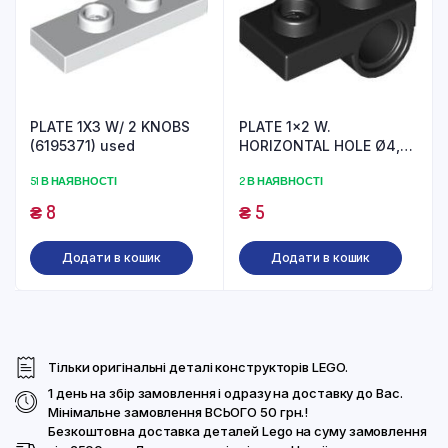
PLATE 1X3 W/ 2 KNOBS
PLATE 1×2 W.
(6195371) used
HORIZONTAL HOLE Ø4,85
REV. (6192309) used
51 В НАЯВНОСТІ
2 В НАЯВНОСТІ
₴
8
₴
5
Додати в кошик
Додати в кошик
Тільки оригінальні деталі конструкторів LEGO.
1 день на збір замовлення і одразу на доставку до Вас.
Мінімальне замовлення ВСЬОГО 50 грн.!
Безкоштовна доставка деталей Lego на суму замовлення