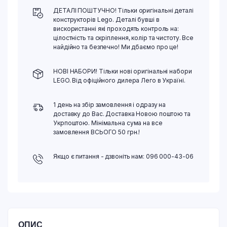
ДЕТАЛІ ПОШТУЧНО! Тільки оригінальні деталі
конструкторів Lego. Деталі бувші в
вискористанні які проходять контроль на:
цілостність та скріплення, колір та чистоту. Все
найдійно та безпечно! Ми дбаємо про це!
НОВІ НАБОРИ! Тільки нові оригінальні набори
LEGO. Від офіційного дилера Лего в Україні.
1 день на збір замовлення і одразу на
доставку до Вас. Доставка Новою поштою та
Укрпоштою. Мінімальна сума на все
замовлення ВСЬОГО 50 грн.!
Якщо є питання - дзвоніть нам: 096 000-43-06
ОПИС