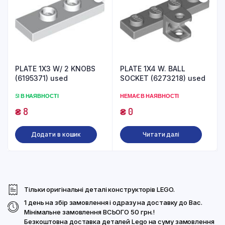
PLATE 1X3 W/ 2 KNOBS
PLATE 1X4 W. BALL
(6195371) used
SOCKET (6273218) used
51 В НАЯВНОСТІ
НЕМАЄ В НАЯВНОСТІ
₴
8
₴
0
Додати в кошик
Читати далі
Тільки оригінальні деталі конструкторів LEGO.
1 день на збір замовлення і одразу на доставку до Вас.
Мінімальне замовлення ВСЬОГО 50 грн.!
Безкоштовна доставка деталей Lego на суму замовлення