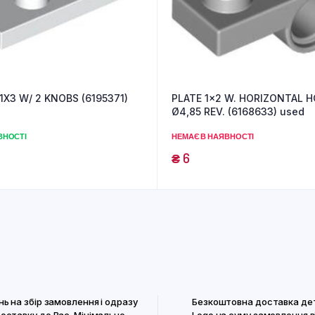
1X3 W/ 2 KNOBS (6195371)
PLATE 1×2 W. HORIZONTAL H
Ø4,85 REV. (6168633) used
ЯВНОСТІ
НЕМАЄ В НАЯВНОСТІ
₴
6
нь на збір замовлення і одразу
Безкоштовна доставка де