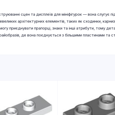
труюванні сцен та дисплеїв для мініфігурок — вона слугує 
евеликих архітектурних елементів, таких як сходинки, карниз
 змогу приєднувати прапорці, знаки та інші атрибути, тому д
крайобразів, де вона поєднується з більшими пластинами та 