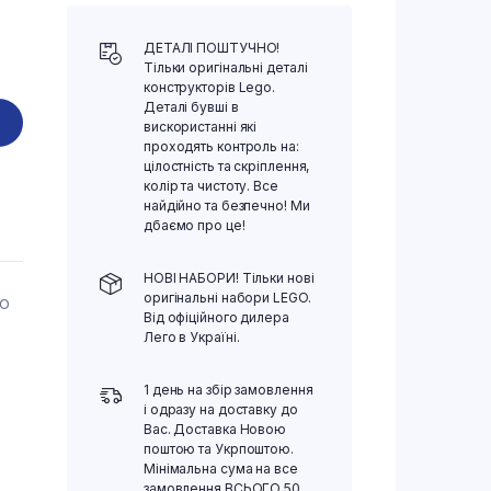
ДЕТАЛІ ПОШТУЧНО!
Тільки оригінальні деталі
конструкторів Lego.
Деталі бувші в
вискористанні які
проходять контроль на:
цілостність та скріплення,
колір та чистоту. Все
найдійно та безпечно! Ми
дбаємо про це!
НОВІ НАБОРИ! Тільки нові
оригінальні набори LEGO.
ГО
Від офіційного дилера
Лего в Україні.
1 день на збір замовлення
і одразу на доставку до
Вас. Доставка Новою
поштою та Укрпоштою.
Мінімальна сума на все
замовлення ВСЬОГО 50