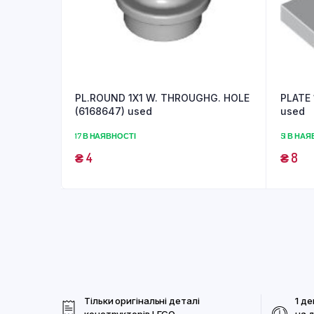
PL.ROUND 1X1 W. THROUGHG. HOLE
PLATE 
(6168647) used
used
17 В НАЯВНОСТІ
51 В НА
₴
4
₴
8
Тільки оригінальні деталі
1 де