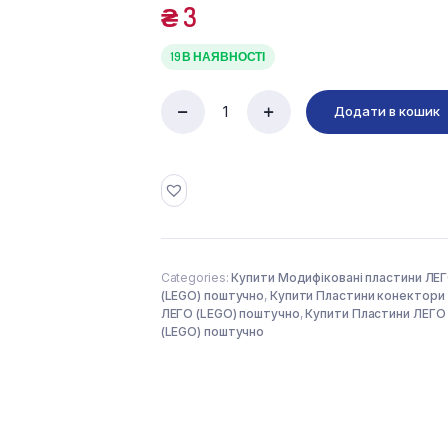
₴
3
19 В НАЯВНОСТІ
Додати в кошик
PLATE
1X2
W.
STICK
3.18
(4225201)
used
quantity
Categories:
Купити Модифіковані пластини ЛЕ
(LEGO) поштучно
,
Купити Пластини конектори
ЛЕГО (LEGO) поштучно
,
Купити Пластини ЛЕГО
(LEGO) поштучно