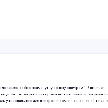
едставляє собою прямокутну основу розміром 1х2 шпильки. Н
кий дозволяє закріплювати різноманітні елементи, зокрема фі
ль універсальною для створення темних основ, тіней та конт