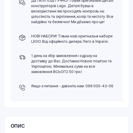
ДЕТАЛІ ПОШТУЧНО! Тільки оригінальні деталі
конструкторів Lego. Деталі бувші в
вискористанні які проходять контроль на:
цілостність та скріплення, колір та чистоту. Все
найдійно та безпечно! Ми дбаємо про це!
НОВІ НАБОРИ! Тільки нові оригінальні набори
LEGO. Від офіційного дилера Лего в Україні.
1 день на збір замовлення і одразу на
доставку до Вас. Доставка Новою поштою та
Укрпоштою. Мінімальна сума на все
замовлення ВСЬОГО 50 грн.!
Якщо є питання - дзвоніть нам: 096 000-43-06
ОПИС