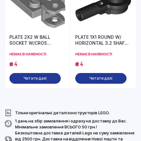
PLATE 2X2 W BALL
PLATE 1X1 ROUND W/
SOCKET W/CROS
HORIZONTAL 3.2 SHAFT
(6273227) used
(6196548) used
НЕМАЄ В НАЯВНОСТІ
НЕМАЄ В НАЯВНОСТІ
₴
4
₴
4
Читати далі
Читати далі
Тільки оригінальні деталі конструкторів LEGO.
1 день на збір замовлення і одразу на доставку до Вас.
Мінімальне замовлення ВСЬОГО 50 грн.!
Безкоштовна доставка деталей Lego на суму замовлення
від 2500 грн. Доставка на відділення Нової пошти та