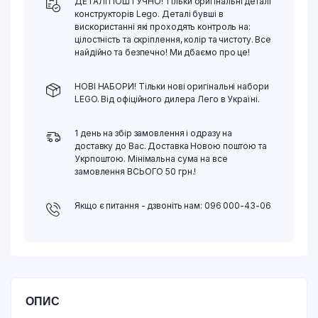
ДЕТАЛІ ПОШТУЧНО! Тільки оригінальні деталі
конструкторів Lego. Деталі бувші в
вискористанні які проходять контроль на:
цілостність та скріплення, колір та чистоту. Все
найдійно та безпечно! Ми дбаємо про це!
НОВІ НАБОРИ! Тільки нові оригінальні набори
LEGO. Від офіційного дилера Лего в Україні.
1 день на збір замовлення і одразу на
доставку до Вас. Доставка Новою поштою та
Укрпоштою. Мінімальна сума на все
замовлення ВСЬОГО 50 грн.!
Якщо є питання - дзвоніть нам: 096 000-43-06
ОПИС