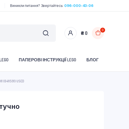
Виникли питання? Звертайтесь:
096-000-43-06
0
₴
0
LEGO
ПАПЕРОВІ ІНСТРУКЦІЇ LEGO
БЛОГ
1 (6411591) USED
штучно