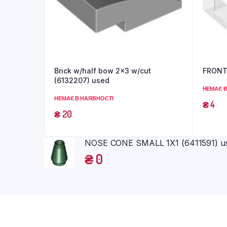
Brick w/half bow 2×3 w/cut
FRONT,
(6132207) used
НЕМАЄ В
НЕМАЄ В НАЯВНОСТІ
₴
4
₴
20
NOSE CONE SMALL 1X1 (6411591) u
₴
0