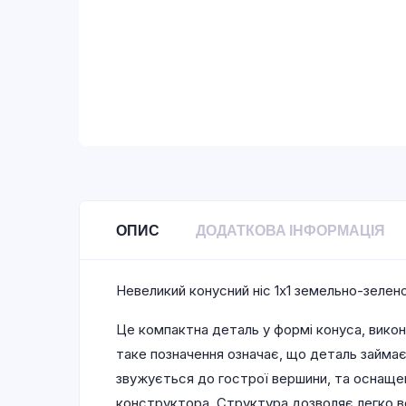
ОПИС
ДОДАТКОВА ІНФОРМАЦІЯ
Невеликий конусний ніс 1х1 земельно-зелен
Це компактна деталь у формі конуса, виконан
таке позначення означає, що деталь займає
звужується до гострої вершини, та оснащен
конструктора. Структура дозволяє легко 