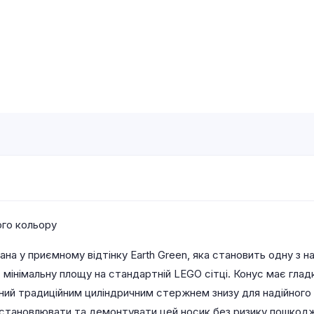
ого кольору
а у приємному відтінку Earth Green, яка становить одну з най
 мінімальну площу на стандартній LEGO сітці. Конус має гла
ий традиційним циліндричним стержнем знизу для надійного 
встановлювати та демонтувати цей носик без ризику пошкод