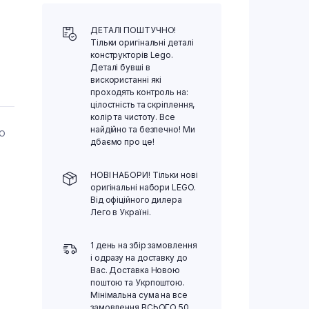
ДЕТАЛІ ПОШТУЧНО!
Тільки оригінальні деталі
конструкторів Lego.
Деталі бувші в
вискористанні які
проходять контроль на:
цілостність та скріплення,
колір та чистоту. Все
найдійно та безпечно! Ми
ГО
дбаємо про це!
НОВІ НАБОРИ! Тільки нові
оригінальні набори LEGO.
Від офіційного дилера
Лего в Україні.
1 день на збір замовлення
і одразу на доставку до
Вас. Доставка Новою
поштою та Укрпоштою.
Мінімальна сума на все
замовлення ВСЬОГО 50