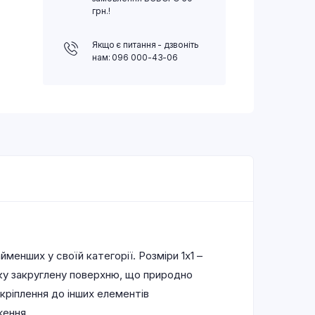
грн.!
Якщо є питання - дзвоніть
нам: 096 000-43-06
менших у своїй категорії. Розміри 1х1 –
дку закруглену поверхню, що природно
кріплення до інших елементів
ження.