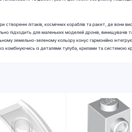
и створенні літаків, космічних кораблів та ракет, де вони в
ьно підходить для маленьких моделей дронів, винищувачів та
ьному земельно-зеленому кольору конус гармонійно інтегруєт
гко комбінуючись із деталями тулуба, крилами та системою кр