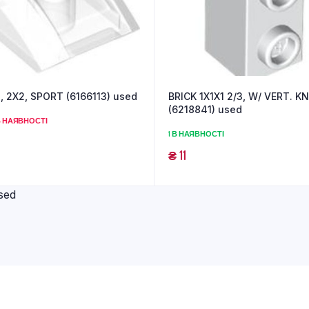
 2X2, SPORT (6166113) used
BRICK 1X1X1 2/3, W/ VERT. K
(6218841) used
 НАЯВНОСТІ
1 В НАЯВНОСТІ
₴
11
sed