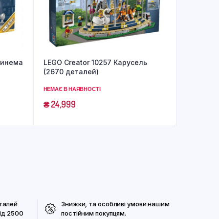
Синема
LEGO Creator 10257 Карусель
(2670 деталей)
НЕМАЄ В НАЯВНОСТІ
₴
24,999
талей
Знижки, та особливі умови нашим
ід 2500
постійним покупцям.