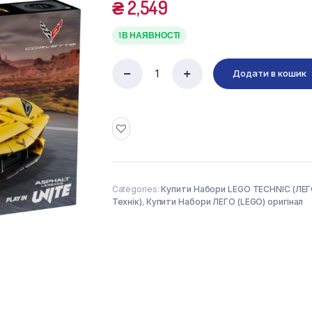
₴
2,549
1 В НАЯВНОСТІ
Додати в кошик
LEGO
Technic
42205
Chevrolet
Corvette
Stingray
(732
деталі)
quantity
Categories:
Купити Набори LEGO TECHNIC (ЛЕ
Технік)
,
Купити Набори ЛЕГО (LEGO) оригінал