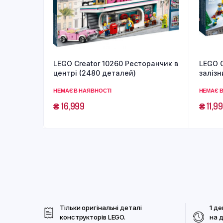
LEGO Creator 10260 Ресторанчик в
LEGO C
центрі (2480 деталей)
залізн
НЕМАЄ В НАЯВНОСТІ
НЕМАЄ В
₴
16,999
₴
11,9
Тільки оригінальні деталі
1 де
конструкторів LEGO.
на 