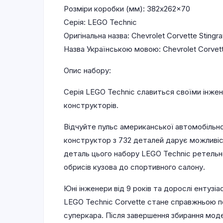
Розміри коробки (мм): 382x262x70
Серія: LEGO Technic
Оригінальна назва: Chevrolet Corvette Stingra
Назва Українською мовою: Chevrolet Corvett
Опис набору:
Серія LEGO Technic славиться своїми інжен
конструкторів.
Відчуйте пульс американської автомобільно
конструктор з 732 деталей дарує можливіст
деталь цього набору LEGO Technic ретельно
обрисів кузова до спортивного салону.
Юні інженери від 9 років та дорослі ентуз
LEGO Technic Corvette стане справжньою п
суперкара. Після завершення збирання мод