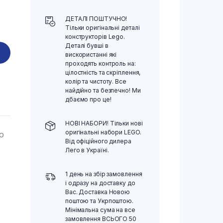
ДЕТАЛІ ПОШТУЧНО!
Тільки оригінальні деталі
конструкторів Lego.
Деталі бувші в
вискористанні які
проходять контроль на:
цілостність та скріплення,
колір та чистоту. Все
найдійно та безпечно! Ми
дбаємо про це!
НОВІ НАБОРИ! Тільки нові
оригінальні набори LEGO.
ГО
Від офіційного дилера
Лего в Україні.
1 день на збір замовлення
і одразу на доставку до
Вас. Доставка Новою
поштою та Укрпоштою.
Мінімальна сума на все
замовлення ВСЬОГО 50