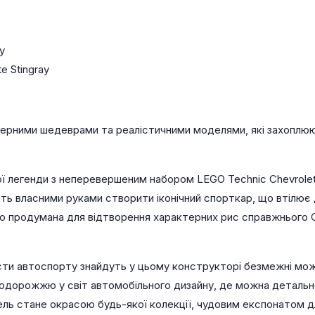
y
e Stingray
ерними шедеврами та реалістичними моделями, які захоплюють
ї легенди з неперевершеним набором LEGO Technic Chevrolet 
ь власними руками створити іконічний спорткар, що втілює 
 продумана для відтворення характерних рис справжнього Chev
іасти автоспорту знайдуть у цьому конструкторі безмежні мо
одорожжю у світ автомобільного дизайну, де можна детальн
ель стане окрасою будь-якої колекції, чудовим експонатом д