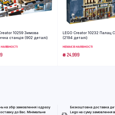
reator 10259 Зимова
LEGO Creator 10232 Палац 
ична станція (902 деталі)
(2194 деталі)
 НАЯВНОСТІ
НЕМАЄ В НАЯВНОСТІ
99
₴
24,999
нь на збір замовлення і одразу
Безкоштовна доставка де
доставку до Вас. Мінімальне
Lego на суму замовлення в