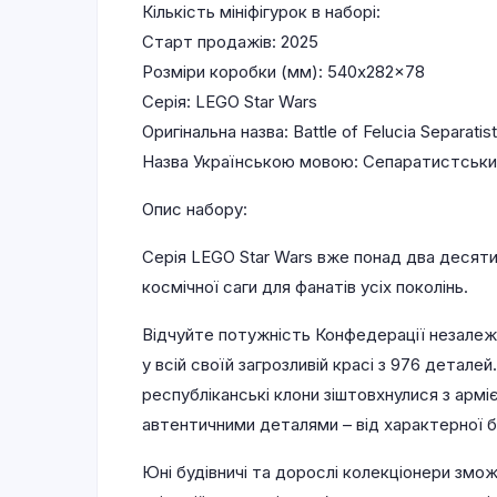
Кількість мініфігурок в наборі:
Старт продажів: 2025
Розміри коробки (мм): 540x282x78
Серія: LEGO Star Wars
Оригінальна назва: Battle of Felucia Separati
Назва Українською мовою: Сепаратистський
Опис набору:
Серія LEGO Star Wars вже понад два десяти
космічної саги для фанатів усіх поколінь.
Відчуйте потужність Конфедерації незале
у всій своїй загрозливій красі з 976 детал
республіканські клони зіштовхнулися з армі
автентичними деталями – від характерної 
Юні будівничі та дорослі колекціонери зм