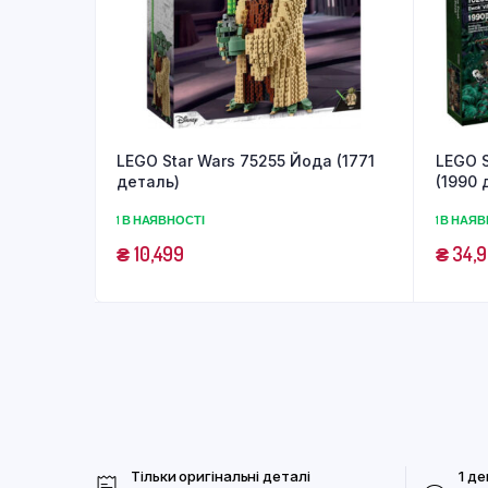
LEGO Star Wars 75255 Йода (1771
LEGO S
деталь)
(1990 
1 В НАЯВНОСТІ
1 В НАЯ
₴
10,499
₴
34,
Тільки оригінальні деталі
1 де