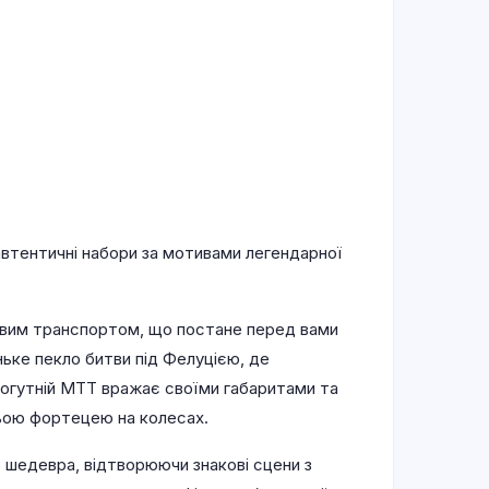
автентичні набори за мотивами легендарної
овим транспортом, що постане перед вами
іньке пекло битви під Фелуцією, де
 Могутній MTT вражає своїми габаритами та
ньою фортецею на колесах.
 шедевра, відтворюючи знакові сцени з