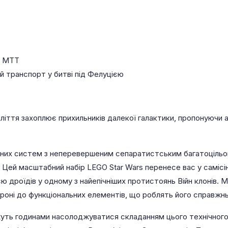
st MTT
 транспорт у битві під Фелуцією
ліття захоплює прихильників далекої галактики, пропонуючи 
жних систем з неперевершеним сепаратистським багатоціль
ей. Цей масштабний набір LEGO Star Wars перенесе вас у саміс
єю дроїдів у одному з найепічніших протистоянь Війн клонів.
броні до функціональних елементів, що роблять його справж
ожуть годинами насолоджуватися складанням цього технічного