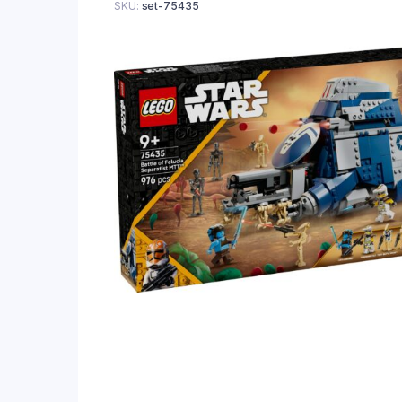
SKU:
set-75435