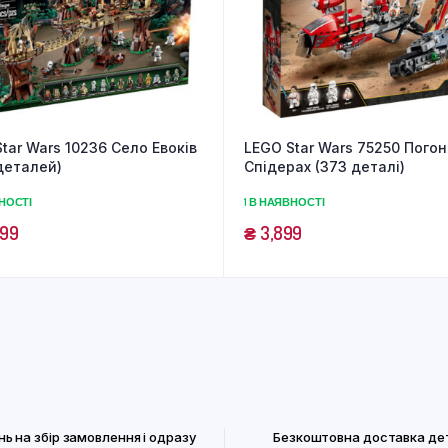
tar Wars 10236 Село Евоків
LEGO Star Wars 75250 Погон
деталей)
Спідерах (373 деталі)
ВНОСТІ
1 В НАЯВНОСТІ
999
₴
3,899
нь на збір замовлення і одразу
Безкоштовна доставка де