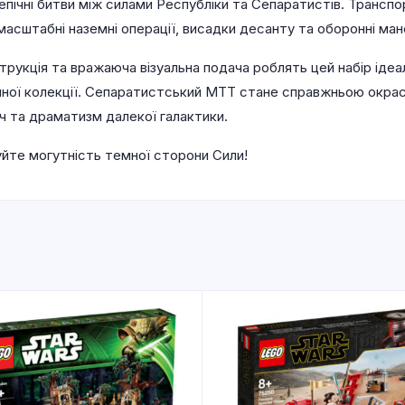
 епічні битви між силами Республіки та Сепаратистів. Трансп
 масштабні наземні операції, висадки десанту та оборонні ман
рукція та вражаюча візуальна подача роблять цей набір ідеаль
чної колекції. Сепаратистський MTT стане справжньою окра
ч та драматизм далекої галактики.
уйте могутність темної сторони Сили!