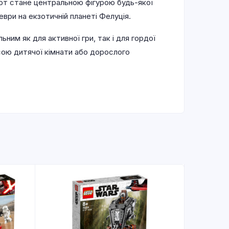
орт стане центральною фігурою будь-якої
еври на екзотичній планеті Фелуція.
ним як для активної гри, так і для гордої
сою дитячої кімнати або дорослого