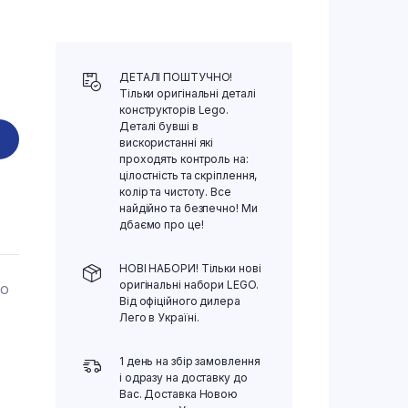
ДЕТАЛІ ПОШТУЧНО!
Тільки оригінальні деталі
конструкторів Lego.
Деталі бувші в
вискористанні які
проходять контроль на:
цілостність та скріплення,
колір та чистоту. Все
найдійно та безпечно! Ми
дбаємо про це!
НОВІ НАБОРИ! Тільки нові
оригінальні набори LEGO.
ГО
Від офіційного дилера
Лего в Україні.
1 день на збір замовлення
і одразу на доставку до
Вас. Доставка Новою