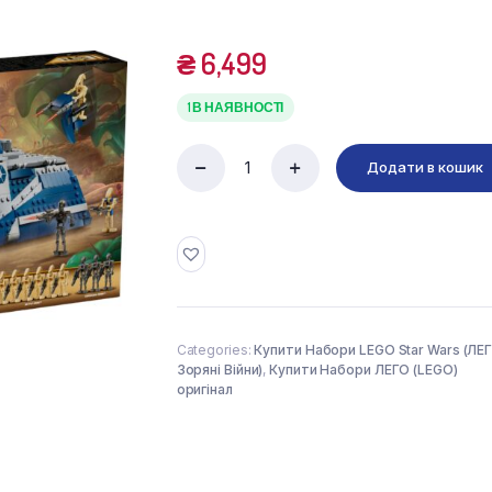
₴
6,499
1 В НАЯВНОСТІ
Додати в кошик
LEGO
Star
Wars
75435
Сепаратистський
транспорт
у
битві
під
Categories:
Купити Набори LEGO Star Wars (ЛЕ
Фелуцією
Зоряні Війни)
,
Купити Набори ЛЕГО (LEGO)
(976
оригінал
деталей)
quantity