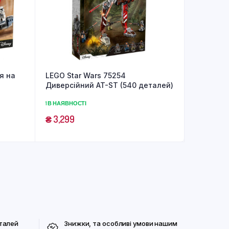
я на
LEGO Star Wars 75254
Диверсійний AT-ST (540 деталей)
1 В НАЯВНОСТІ
₴
3,299
талей
Знижки, та особливі умови нашим