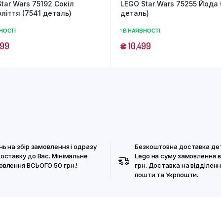
tar Wars 75192 Сокіл
LEGO Star Wars 75255 Йода 
ліття (7541 деталь)
деталь)
ВНОСТІ
1 В НАЯВНОСТІ
999
₴
10,499
нь на збір замовлення і одразу
Безкоштовна доставка де
доставку до Вас. Мінімальне
Lego на суму замовлення в
овлення ВСЬОГО 50 грн.!
грн. Доставка на відділенн
пошти та Укрпошти.