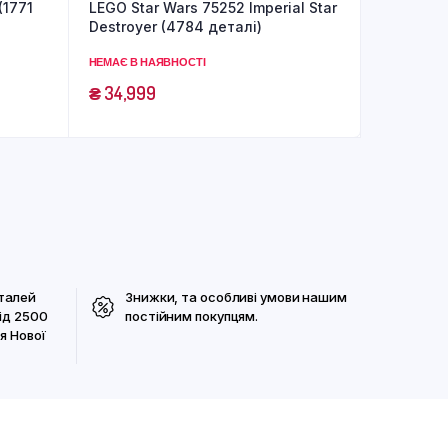
(1771
LEGO Star Wars 75252 Imperial Star
Destroyer (4784 деталі)
НЕМАЄ В НАЯВНОСТІ
₴
34,999
талей
Знижки, та особливі умови нашим
ід 2500
постійним покупцям.
я Нової