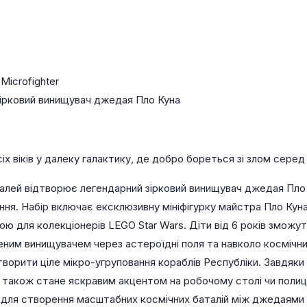
 Microfighter
ірковий винищувач джедая Пло Куна
х віків у далеку галактику, де добро бореться зі злом серед з
алей відтворює легендарний зірковий винищувач джедая Пло 
ання. Набір включає ексклюзивну мініфігурку майстра Пло Ку
для колекціонерів LEGO Star Wars. Діти від 6 років зможуть 
ним винищувачем через астероїдні поля та навколо космічни
творити ціле мікро-угруповання кораблів Республіки. Завдя
а також стане яскравим акцентом на робочому столі чи полиці
ї для створення масштабних космічних баталій між джедаями 