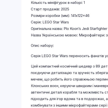
Кількість мініфігурок в наборі: 1
Старт продажів: 2025
Розміри коробки (мм): 141x122x46
Серія: LEGO Star Wars
Оригінальна назва: Plo Koon’s Jedi Starfighter
Назва Українською мовою: Мікрофайтери: з
Опис набору:
Серія LEGO Star Wars переносить фанатів усі
Цей компактний космічний шедевр з 89 дет
поєднуючи деталізацію та зручність зберіг
мечем, що робить його справжньою перлиною 
Клонських воєн, керуючи швидким і маневре
автентичні деталі корабля та можливість с
підходить для ігор вдома та в подорожах, 
комбінувати з іншими мікрофайтерами сері