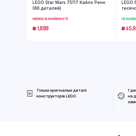
LEGO Star Wars 75117 Кайло Ренн
LEGO S
(86 деталей)
тисячо
НЕМАЄ В НАЯВНОСТІ
1 В НАЯ
₴
1,899
₴
45,
Тільки оригінальні деталі
1 де
конструкторів LEGO.
на 
зам