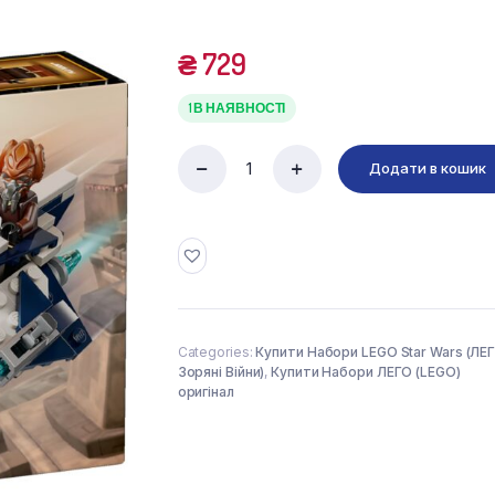
₴
729
1 В НАЯВНОСТІ
Додати в кошик
LEGO
Star
Wars
75400
Мікрофайтери:
зірковий
винищувач
джедая
Пло
Categories:
Купити Набори LEGO Star Wars (ЛЕ
Куна
Зоряні Війни)
,
Купити Набори ЛЕГО (LEGO)
(89
оригінал
деталей)
quantity