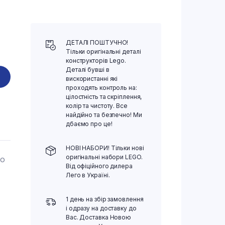
ДЕТАЛІ ПОШТУЧНО!
Тільки оригінальні деталі
конструкторів Lego.
Деталі бувші в
вискористанні які
проходять контроль на:
цілостність та скріплення,
колір та чистоту. Все
найдійно та безпечно! Ми
дбаємо про це!
НОВІ НАБОРИ! Тільки нові
оригінальні набори LEGO.
ГО
Від офіційного дилера
Лего в Україні.
1 день на збір замовлення
і одразу на доставку до
Вас. Доставка Новою