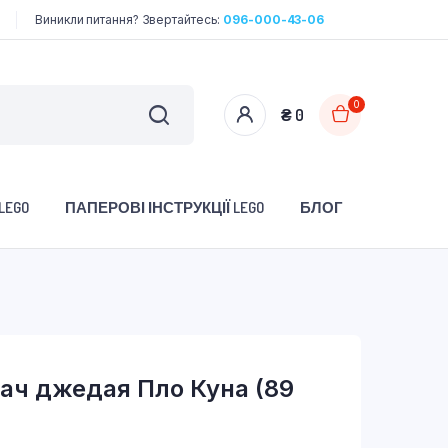
Виникли питання? Звертайтесь:
096-000-43-06
0
₴
0
LEGO
ПАПЕРОВІ ІНСТРУКЦІЇ LEGO
БЛОГ
вач джедая Пло Куна (89