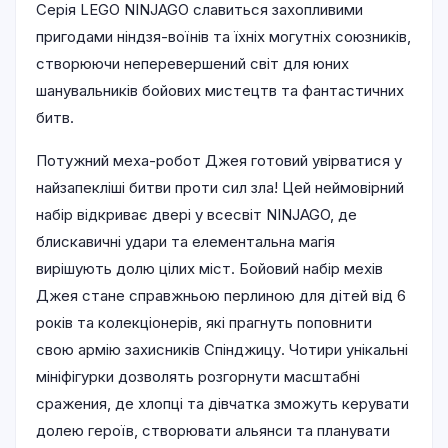
Серія LEGO NINJAGO славиться захопливими
пригодами ніндзя-воїнів та їхніх могутніх союзників,
створюючи неперевершений світ для юних
шанувальників бойових мистецтв та фантастичних
битв.
Потужний меха-робот Джея готовий увірватися у
найзапекліші битви проти сил зла! Цей неймовірний
набір відкриває двері у всесвіт NINJAGO, де
блискавичні удари та елементальна магія
вирішують долю цілих міст. Бойовий набір мехів
Джея стане справжньою перлиною для дітей від 6
років та колекціонерів, які прагнуть поповнити
свою армію захисників Спінджицу. Чотири унікальні
мініфігурки дозволять розгорнути масштабні
сражения, де хлопці та дівчатка зможуть керувати
долею героїв, створювати альянси та планувати