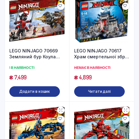
LEGO NINJAGO 70669
LEGO NINJAGO 70617
Земляний бур Коула
Храм смертельної зброї
(587 деталей)
(1403 деталі)
1 В НАЯВНОСТІ
НЕМАЄ В НАЯВНОСТІ
₴
7,499
₴
4,899
Додати в кошик
Читати далі