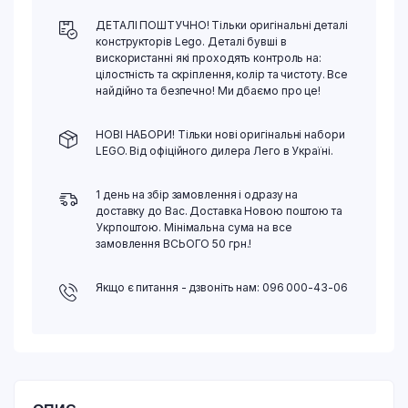
ДЕТАЛІ ПОШТУЧНО! Тільки оригінальні деталі
конструкторів Lego. Деталі бувші в
вискористанні які проходять контроль на:
цілостність та скріплення, колір та чистоту. Все
найдійно та безпечно! Ми дбаємо про це!
НОВІ НАБОРИ! Тільки нові оригінальні набори
LEGO. Від офіційного дилера Лего в Україні.
1 день на збір замовлення і одразу на
доставку до Вас. Доставка Новою поштою та
Укрпоштою. Мінімальна сума на все
замовлення ВСЬОГО 50 грн.!
Якщо є питання - дзвоніть нам: 096 000-43-06