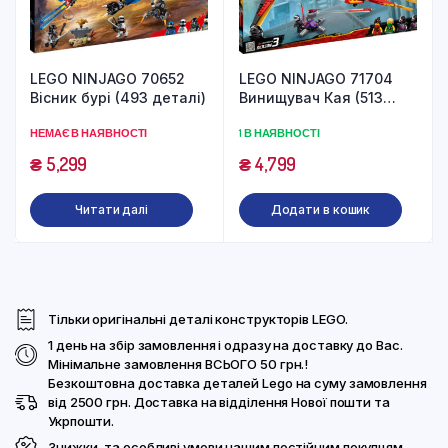
LEGO NINJAGO 70652
LEGO NINJAGO 71704
Вісник бурі (493 деталі)
Винищувач Кая (513
деталей)
НЕМАЄ В НАЯВНОСТІ
1 В НАЯВНОСТІ
₴
5,299
₴
4,799
Читати далі
Додати в кошик
Тільки оригінальні деталі конструкторів LEGO.
1 день на збір замовлення і одразу на доставку до Вас.
Мінімальне замовлення ВСЬОГО 50 грн.!
Безкоштовна доставка деталей Lego на суму замовлення
від 2500 грн. Доставка на відділення Нової пошти та
Укрпошти.
Знижки, та особливі умови нашим постійним покупцям.