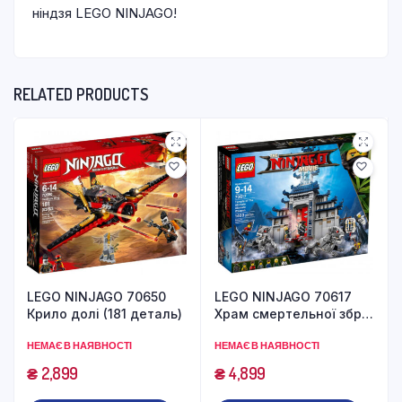
ніндзя LEGO NINJAGO!
RELATED PRODUCTS
LEGO NINJAGO 70650
LEGO NINJAGO 70617
Крило долі (181 деталь)
Храм смертельної зброї
(1403 деталі)
НЕМАЄ В НАЯВНОСТІ
НЕМАЄ В НАЯВНОСТІ
₴
2,899
₴
4,899