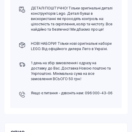
ДЕТАЛІ ПОШТУЧНО! Тільки оригінальні деталі
конструкторів Lego. Деталі бувші в
вискористанні які проходять контроль на:
цілостність та скріплення, колір та чистоту. Все
найдійно та безпечно! Ми дбаємо про це!
НОВІ НАБОРИ! Тільки нові оригінальні набори
LEGO. Від офіційного дилера Лего в Україні.
1 день на збір замовлення і одразу на
доставку до Вас. Доставка Новою поштою та
Укрпоштою. Мінімальна сума на все
замовлення ВСЬОГО 50 грн.!
Якщо є питання - дзвоніть нам: 096 000-43-06