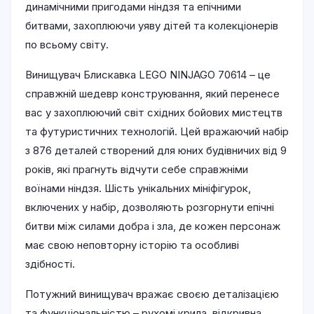
динамічними пригодами ніндзя та епічними
битвами, захоплюючи уяву дітей та колекціонерів
по всьому світу.
Винищувач Блискавка LEGO NINJAGO 70614 – це
справжній шедевр конструювання, який перенесе
вас у захоплюючий світ східних бойових мистецтв
та футуристичних технологій. Цей вражаючий набір
з 876 деталей створений для юних будівничих від 9
років, які прагнуть відчути себе справжніми
воїнами ніндзя. Шість унікальних мініфігурок,
включених у набір, дозволяють розгорнути епічні
битви між силами добра і зла, де кожен персонаж
має свою неповторну історію та особливі
здібності.
Потужний винищувач вражає своєю деталізацією
та функціональністю – рухомі крила, відкривна