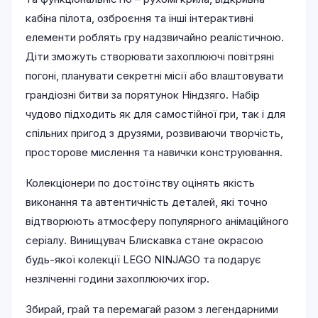
кабіна пілота, озброєння та інші інтерактивні
елементи роблять гру надзвичайно реалістичною.
Діти зможуть створювати захоплюючі повітряні
погоні, планувати секретні місії або влаштовувати
грандіозні битви за порятунок Ніндзяго. Набір
чудово підходить як для самостійної гри, так і для
спільних пригод з друзями, розвиваючи творчість,
просторове мислення та навички конструювання.
Колекціонери по достоїнству оцінять якість
виконання та автентичність деталей, які точно
відтворюють атмосферу популярного анімаційного
серіалу. Винищувач Блискавка стане окрасою
будь-якої колекції LEGO NINJAGO та подарує
незліченні години захоплюючих ігор.
Збирай, грай та перемагай разом з легендарними