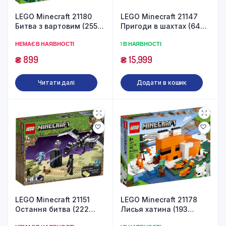
LEGO Minecraft 21180
LEGO Minecraft 21147
Битва з вартовим (255
Пригоди в шахтах (644
деталей)
деталі)
НЕМАЄ В НАЯВНОСТІ
1 В НАЯВНОСТІ
₴
899
₴
15,999
Читати далі
Додати в кошик
LEGO Minecraft 21151
LEGO Minecraft 21178
Остання битва (222
Лисья хатина (193
деталі)
деталі)