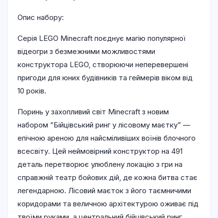
Опис набору:
Серія LEGO Minecraft поєднує магію популярної
відеогри з безмежними можливостями
конструктора LEGO, створюючи неперевершені
пригоди для юних будівників та геймерів віком від
10 років.
Поринь у захопливий світ Minecraft з новим
набором “Бійцівський ринг у лісовому маєтку” —
епічною ареною для найсміливіших воїнів блочного
всесвіту. Цей неймовірний конструктор на 491
деталь перетворює улюблену локацію з гри на
справжній театр бойових дій, де кожна битва стає
легендарною. Лісовий маєток з його таємничими
коридорами та величною архітектурою оживає під
твоїми руками, а центральний бійцівський ринг