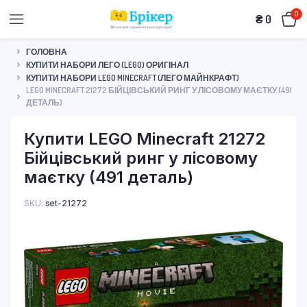
0
₴
0
ГОЛОВНА
КУПИТИ НАБОРИ ЛЕГО (LEGO) ОРИГІНАЛ
КУПИТИ НАБОРИ LEGO MINECRAFT (ЛЕГО МАЙНКРАФТ)
LEGO MINECRAFT 21272 БІЙЦІВСЬКИЙ РИНГ У ЛІСОВОМУ МАЄТКУ (491
ДЕТАЛЬ)
Купити LEGO Minecraft 21272
Бійцівський ринг у лісовому
маєтку (491 деталь)
SKU:
set-21272