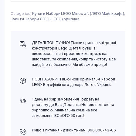
Categories:
Купити Набори LEGO Minecraft (ЛЕГО Майнкрафт)
,
Купити Набори ЛЕГО (LEGO) оригінал
ДЕТАЛІ ПОШТУЧНО! Тільки оригінальні деталі
конструкторів Lego. Деталі бувші в
вискористанні які проходять контроль на:
цілостність та скріплення, колір та чистоту. Все
найдійно та безпечно! Ми дбаємо про це!
НОВІ НАБОРИ! Тільки нові оригінальні набори
LEGO. Від офіційного дилера Лего в Україні.
1 день на збір замовлення і одразу на
доставку до Вас. Доставка Новою поштою та
Укрпоштою. Мінімальна сума на все
замовлення ВСЬОГО 50 грн.!
Якщо є питання - дзвоніть нам: 096 000-43-06