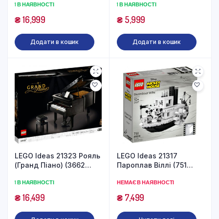
1 В НАЯВНОСТІ
1 В НАЯВНОСТІ
₴
16,999
₴
5,999
Додати в кошик
Додати в кошик
LEGO Ideas 21323 Рояль
LEGO Ideas 21317
(Гранд Піано) (3662
Пароплав Віллі (751
деталі)
деталь)
1 В НАЯВНОСТІ
НЕМАЄ В НАЯВНОСТІ
₴
16,499
₴
7,499