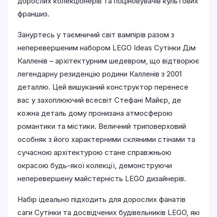
дорослих колекціонерів та поціновувачів культових
франшиз.
Зануртесь у таємничий світ вампірів разом з
неперевершеним набором LEGO Ideas Сутінки Дім
Калленів – архітектурним шедевром, що відтворює
легендарну резиденцію родини Калленів з 2001
деталлю. Цей вишуканий конструктор перенесе
вас у захоплюючий всесвіт Стефані Майєр, де
кожна деталь дому пронизана атмосферою
романтики та містики. Величний триповерховий
особняк з його характерними скляними стінами та
сучасною архітектурою стане справжньою
окрасою будь-якої колекції, демонструючи
неперевершену майстерність LEGO дизайнерів.
Набір ідеально підходить для дорослих фанатів
саги Сутінки та досвідчених будівельників LEGO, які