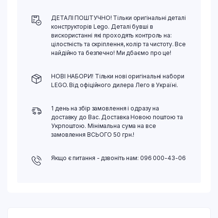
ДЕТАЛІ ПОШТУЧНО! Тільки оригінальні деталі
конструкторів Lego. Деталі бувші в
вискористанні які проходять контроль на:
цілостність та скріплення, колір та чистоту. Все
найдійно та безпечно! Ми дбаємо про це!
НОВІ НАБОРИ! Тільки нові оригінальні набори
LEGO. Від офіційного дилера Лего в Україні.
1 день на збір замовлення і одразу на
доставку до Вас. Доставка Новою поштою та
Укрпоштою. Мінімальна сума на все
замовлення ВСЬОГО 50 грн.!
Якщо є питання - дзвоніть нам: 096 000-43-06