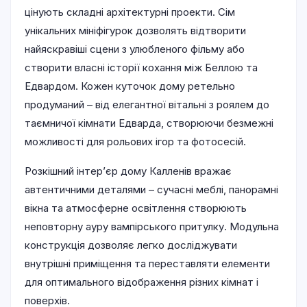
цінують складні архітектурні проекти. Сім
унікальних мініфігурок дозволять відтворити
найяскравіші сцени з улюбленого фільму або
створити власні історії кохання між Беллою та
Едвардом. Кожен куточок дому ретельно
продуманий – від елегантної вітальні з роялем до
таємничої кімнати Едварда, створюючи безмежні
можливості для рольових ігор та фотосесій.
Розкішний інтер’єр дому Калленів вражає
автентичними деталями – сучасні меблі, панорамні
вікна та атмосферне освітлення створюють
неповторну ауру вампірського притулку. Модульна
конструкція дозволяє легко досліджувати
внутрішні приміщення та переставляти елементи
для оптимального відображення різних кімнат і
поверхів.