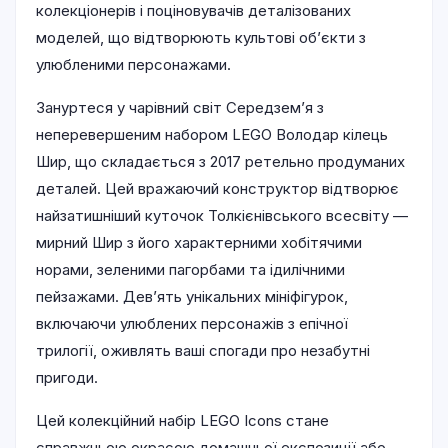
колекціонерів і поціновувачів деталізованих
моделей, що відтворюють культові об’єкти з
улюбленими персонажами.
Зануртеся у чарівний світ Середзем’я з
неперевершеним набором LEGO Володар кілець
Шир, що складається з 2017 ретельно продуманих
деталей. Цей вражаючий конструктор відтворює
найзатишніший куточок Толкієнівського всесвіту —
мирний Шир з його характерними хобітячими
норами, зеленими пагорбами та ідилічними
пейзажами. Дев’ять унікальних мініфігурок,
включаючи улюблених персонажів з епічної
трилогії, оживлять ваші спогади про незабутні
пригоди.
Цей колекційний набір LEGO Icons стане
справжньою окрасою домашньої експозиції або