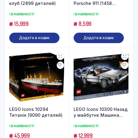
клуб (2899 деталей)
Porsche 911 (1458
деталей)
1 В НАЯВНОСТІ
1 В НАЯВНОСТІ
₴
15,999
₴
8,599
Додати в кошик
Додати в кошик
LEGO Icons 10294
LEGO Icons 10300 Назад
Титанік (9090 деталей)
у майбутнє Машина
часу (1872 деталі)
1 В НАЯВНОСТІ
1 В НАЯВНОСТІ
₴
45,999
₴
12,999