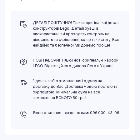
ДЕТАЛІ ПОШТУЧНО! Тільки оригінальні деталі
конструкторів Lego. Деталі бувші в
вискористанні які проходять контроль на:
цілостність та скріплення, колір та чистоту. Все
найдійно та безпечно! Ми дбаємо про це!
НОВІ НАБОРИ! Тільки нові оригінальні набори
LEGO. Від офіційного дилера Лего в Україні.
1 день на збір замовлення і одразу на
доставку до Вас. Доставка Новою поштою та
Укрпоштою. Мінімальна сума на все
замовлення ВСЬОГО 50 грн.!
Якщо є питання - дзвоніть нам: 096 000-43-06