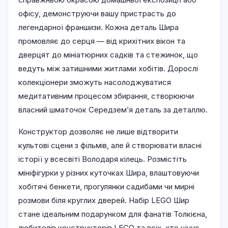
офісу, демонструючи вашу пристрасть до
легендарної франшизи. Кожна деталь Шира
промовляє до серця — від крихітних вікон та
дверцят до мініатюрних садків та стежинок, що
ведуть між затишними житлами хобітів. Дорослі
колекціонери зможуть насолоджуватися
медитативним процесом збирання, створюючи
власний шматочок Середзем’я деталь за деталлю.
Конструктор дозволяє не лише відтворити
культові сцени з фільмів, але й створювати власні
історії у всесвіті Володаря кілець. Розмістіть
мініфігурки у різних куточках Шира, влаштовуючи
хобітячі бенкети, прогулянки садибами чи мирні
розмови біля круглих дверей. Набір LEGO Шир
стане ідеальним подарунком для фанатів Толкієна,
любителів конструкторів LEGO та всіх, хто цінує