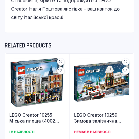
Створюйте, мрійте та подорожуйте з LEGO
Creator Італія Поштова листівка – ваш квиток до
світу італійської краси!
RELATED PRODUCTS
LEGO Creator 10255
LEGO Creator 10259
Міська площа (4002
Зимова залізнична
деталі)
станція (902 деталі)
1 В НАЯВНОСТІ
НЕМАЄ В НАЯВНОСТІ