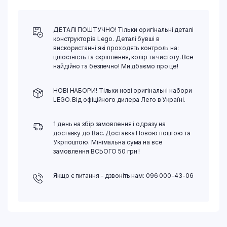
ДЕТАЛІ ПОШТУЧНО! Тільки оригінальні деталі
конструкторів Lego. Деталі бувші в
вискористанні які проходять контроль на:
цілостність та скріплення, колір та чистоту. Все
найдійно та безпечно! Ми дбаємо про це!
НОВІ НАБОРИ! Тільки нові оригінальні набори
LEGO. Від офіційного дилера Лего в Україні.
1 день на збір замовлення і одразу на
доставку до Вас. Доставка Новою поштою та
Укрпоштою. Мінімальна сума на все
замовлення ВСЬОГО 50 грн.!
Якщо є питання - дзвоніть нам: 096 000-43-06