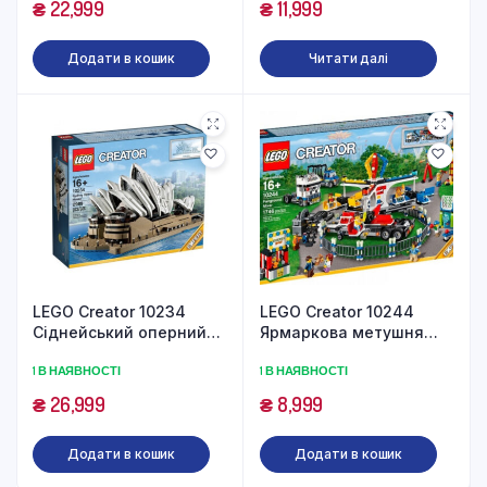
₴
22,999
₴
11,999
Додати в кошик
Читати далі
LEGO Creator 10234
LEGO Creator 10244
Сіднейський оперний
Ярмаркова метушня
театр (2989 деталей)
(1746 деталей)
1 В НАЯВНОСТІ
1 В НАЯВНОСТІ
₴
26,999
₴
8,999
Додати в кошик
Додати в кошик