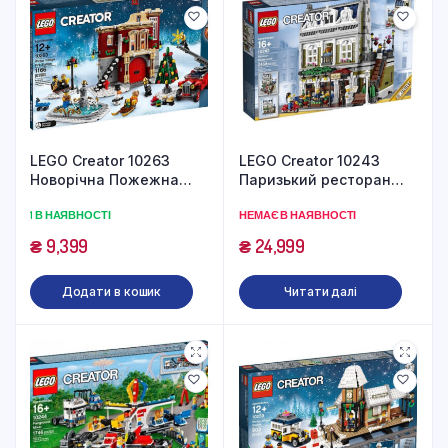
LEGO Creator 10263
LEGO Creator 10243
Новорічна Пожежна
Паризький ресторан
Станція (1166 деталей)
(2469 деталей)
1 В НАЯВНОСТІ
НЕМАЄ В НАЯВНОСТІ
₴
9,399
₴
24,999
Додати в кошик
Читати далі