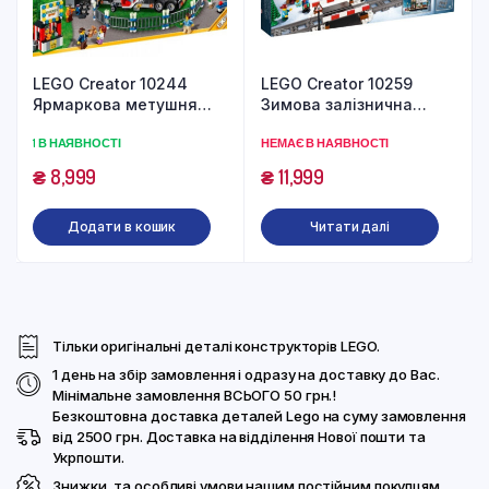
LEGO Creator 10244
LEGO Creator 10259
Ярмаркова метушня
Зимова залізнична
(1746 деталей)
станція (902 деталі)
1 В НАЯВНОСТІ
НЕМАЄ В НАЯВНОСТІ
₴
8,999
₴
11,999
Додати в кошик
Читати далі
Тільки оригінальні деталі конструкторів LEGO.
1 день на збір замовлення і одразу на доставку до Вас.
Мінімальне замовлення ВСЬОГО 50 грн.!
Безкоштовна доставка деталей Lego на суму замовлення
від 2500 грн. Доставка на відділення Нової пошти та
Укрпошти.
Знижки, та особливі умови нашим постійним покупцям.