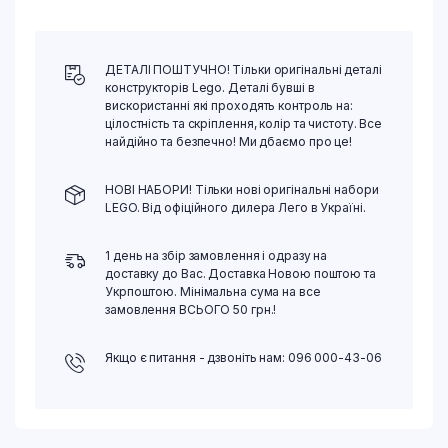
ДЕТАЛІ ПОШТУЧНО! Тільки оригінальні деталі
конструкторів Lego. Деталі бувші в
вискористанні які проходять контроль на:
цілостність та скріплення, колір та чистоту. Все
найдійно та безпечно! Ми дбаємо про це!
НОВІ НАБОРИ! Тільки нові оригінальні набори
LEGO. Від офіційного дилера Лего в Україні.
1 день на збір замовлення і одразу на
доставку до Вас. Доставка Новою поштою та
Укрпоштою. Мінімальна сума на все
замовлення ВСЬОГО 50 грн.!
Якщо є питання - дзвоніть нам: 096 000-43-06