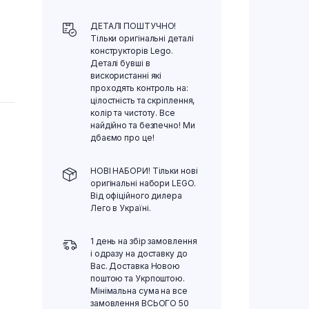
ДЕТАЛІ ПОШТУЧНО!
Тільки оригінальні деталі
конструкторів Lego.
Деталі бувші в
вискористанні які
проходять контроль на:
цілостність та скріплення,
колір та чистоту. Все
найдійно та безпечно! Ми
дбаємо про це!
НОВІ НАБОРИ! Тільки нові
оригінальні набори LEGO.
Від офіційного дилера
Лего в Україні.
1 день на збір замовлення
і одразу на доставку до
Вас. Доставка Новою
поштою та Укрпоштою.
Мінімальна сума на все
замовлення ВСЬОГО 50