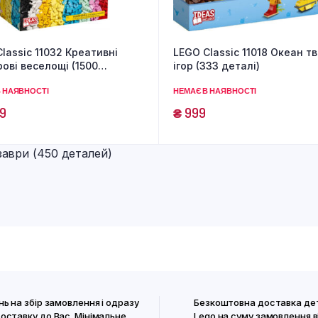
lassic 11032 Креативні
LEGO Classic 11018 Океан т
ові веселощі (1500
ігор (333 деталі)
ей)
 НАЯВНОСТІ
НЕМАЄ В НАЯВНОСТІ
9
₴
999
заври (450 деталей)
нь на збір замовлення і одразу
Безкоштовна доставка де
доставку до Вас. Мінімальне
Lego на суму замовлення в