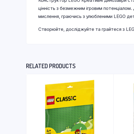
Конструктор LEGO Креативні динозаври ста
цінність з безмежним ігровим потенціалом.
мислення, граючись з улюбленими LEGO дета
Створюйте, досліджуйте та грайтеся з LEGO 
RELATED PRODUCTS