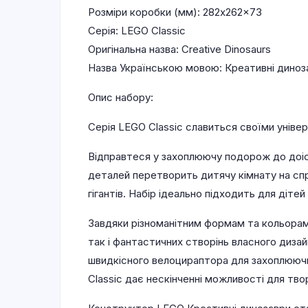
Розміри коробки (мм): 282x262x73
Серія: LEGO Classic
Оригінальна назва: Creative Dinosaurs
Назва Українською мовою: Креативні диноз
Опис набору:
Серія LEGO Classic славиться своїми універ
Відправтеся у захоплюючу подорож до доіст
деталей перетворить дитячу кімнату на сп
гігантів. Набір ідеально підходить для діте
Завдяки різноманітним формам та кольорам 
так і фантастичних створінь власного диза
швидкісного велоцираптора для захоплюючи
Classic дає нескінченні можливості для твор