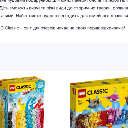
не чудовим подарунком для юних палеонтологів та любителів
 Діти зможуть вивчати різні види доісторичних тварин, розви
лями. Набір також чудово підходить для сімейного дозвілля 
Classic – світ динозаврів чекає на своїх першовідкривачів!