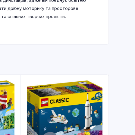
 динозаврів, адже він поєднує освітню
вати дрібну моторику та просторове
та спільних творчих проектів.