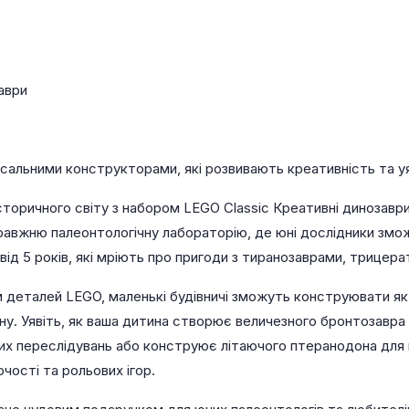
аври
сальними конструкторами, які розвивають креативність та уяв
оричного світу з набором LEGO Classic Креативні динозаври
равжню палеонтологічну лабораторію, де юні дослідники зм
й від 5 років, які мріють про пригоди з тиранозаврами, трице
деталей LEGO, маленькі будівничі зможуть конструювати як р
йну. Уявіть, як ваша дитина створює величезного бронтозавра
х переслідувань або конструює літаючого птеранодона для 
чості та рольових ігор.