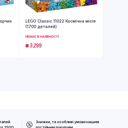
ворчих
LEGO Classic 11022 Космічна місія
(1700 деталей)
НЕМАЄ В НАЯВНОСТІ
₴
3,299
талей
Знижки, та особливі умови нашим
ід 2500
постійним покупцям.