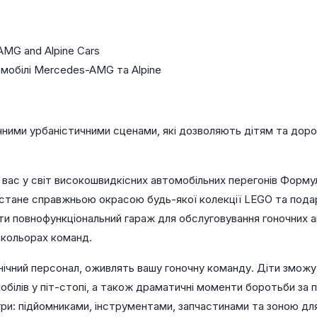
AMG and Alpine Cars
омобілі Mercedes-AMG та Alpine
чними урбаністичними сценами, які дозволяють дітям та доро
вас у світ високошвидкісних автомобільних перегонів Формул
стане справжньою окрасою будь-якої колекції LEGO та подару
ти повнофункціональний гараж для обслуговування гоночних ав
 кольорах команд.
хнічний персонал, оживлять вашу гоночну команду. Діти зможу
обілів у піт-стопі, а також драматичні моменти боротьби за 
ри: підйомниками, інструментами, запчастинами та зоною для