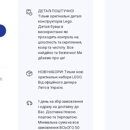
ДЕТАЛІ ПОШТУЧНО!
Тільки оригінальні деталі
конструкторів Lego.
Деталі бувші в
вискористанні які
проходять контроль на:
цілостність та скріплення,
колір та чистоту. Все
найдійно та безпечно! Ми
дбаємо про це!
НОВІ НАБОРИ! Тільки нові
оригінальні набори LEGO.
)
,
Від офіційного дилера
Лего в Україні.
1 день на збір замовлення
і одразу на доставку до
Вас. Доставка Новою
поштою та Укрпоштою.
Мінімальна сума на все
замовлення ВСЬОГО 50