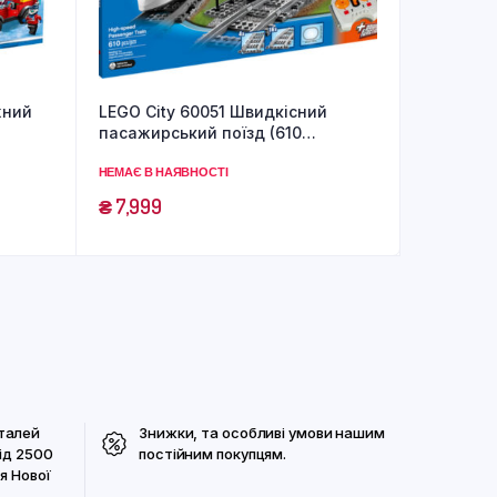
жний
LEGO City 60051 Швидкісний
пасажирський поїзд (610
деталей)
НЕМАЄ В НАЯВНОСТІ
₴
7,999
талей
Знижки, та особливі умови нашим
ід 2500
постійним покупцям.
я Нової