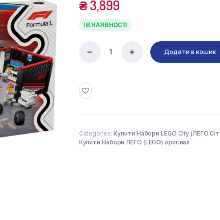
₴
3,899
1 В НАЯВНОСТІ
Додати в кошик
LEGO
City
60444
Гараж
F1
та
автомобілі
Mercedes-
AMG
Categories:
Купити Набори LEGO City (ЛЕГО Сіті
та
Купити Набори ЛЕГО (LEGO) оригінал
Alpine
(678
деталей)
quantity