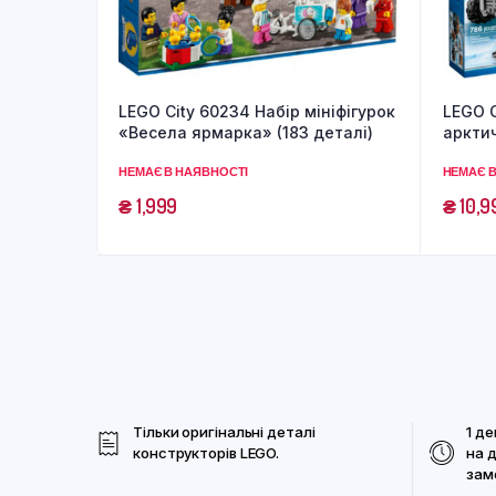
LEGO City 60234 Набір мініфігурок
LEGO C
«Весела ярмарка» (183 деталі)
арктич
НЕМАЄ В НАЯВНОСТІ
НЕМАЄ В
₴
1,999
₴
10,9
Тільки оригінальні деталі
1 де
конструкторів LEGO.
на 
зам