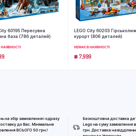
ity 60195 Пересувна
LEGO City 60203 Гірськоли
на база (786 деталей)
курорт (806 деталей)
 НАЯВНОСТІ
НЕМАЄ В НАЯВНОСТІ
99
₴
7,999
нь на збір замовлення і одразу
Безкоштовна доставка де
доставку до Вас. Мінімальне
Lego на суму замовлення в
овлення ВСЬОГО 50 грн.!
грн. Доставка на відділенн
пошти та Укрпошти.