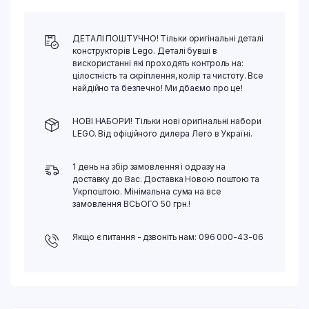
ДЕТАЛІ ПОШТУЧНО! Тільки оригінальні деталі
конструкторів Lego. Деталі бувші в
вискористанні які проходять контроль на:
цілостність та скріплення, колір та чистоту. Все
найдійно та безпечно! Ми дбаємо про це!
НОВІ НАБОРИ! Тільки нові оригінальні набори
LEGO. Від офіційного дилера Лего в Україні.
1 день на збір замовлення і одразу на
доставку до Вас. Доставка Новою поштою та
Укрпоштою. Мінімальна сума на все
замовлення ВСЬОГО 50 грн.!
Якщо є питання - дзвоніть нам: 096 000-43-06