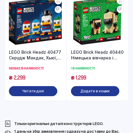
LEGO Brick Headz 40477
LEGO Brick Headz 40440
Скрудж Макдак, Хьюї,
Німецька вівчарка і
Дьюї і Луї (340
щеня (247 деталей)
НЕМАЄ В НАЯВНОСТІ
1 В НАЯВНОСТІ
деталей)
₴
2,299
₴
1,299
Читати далі
Додати в кошик
Тільки оригінальні деталі конструкторів LEGO.
1 день на збір замовлення і одразу на доставку до Вас.