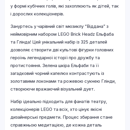
у формі кубічних голів, які захоплюють як дітей, так
і дорослих колекціонерів.
Зануртесь у чарівний світ мюзиклу “Віддана” з
неймовірним набором LEGO Brick Headz Ельфаба
та Глінда! Цей унікальний набір із 325 деталей
дозволяє створити дві культові фігурки головних
героїнь легендарної історії про дружбу та
протистояння. Зелена шкіра Ельфаби та її
загадковий чорний капелюх контрастують із
золотавими локонами та рожевою сукнею Глінди,
створюючи вражаючий візуальний дует.
Набір ідеально підходить для фанатів театру,
колекціонерів LEGO та всіх, хто цінує якісні
дизайнерські предмети. Процес збирання стане
справжньою медитацією, де кожна деталь