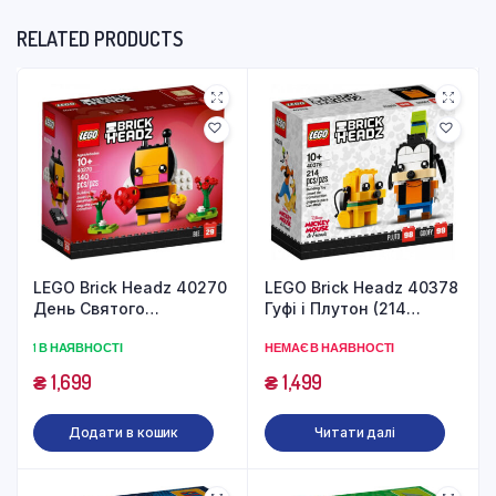
RELATED PRODUCTS
LEGO Brick Headz 40270
LEGO Brick Headz 40378
День Святого
Гуфі і Плутон (214
Валентина: Бджілка
деталей)
1 В НАЯВНОСТІ
НЕМАЄ В НАЯВНОСТІ
(140 деталей)
₴
1,699
₴
1,499
Додати в кошик
Читати далі