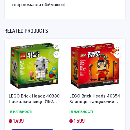
лідер команди обіймашок!
RELATED PRODUCTS
LEGO Brick Headz 40380
LEGO Brick Headz 40354
Пасхальна вівця (192
Хлопець, танцюючий
деталі)
дракон (170 деталей)
1 В НАЯВНОСТІ
1 В НАЯВНОСТІ
₴
1,499
₴
1,599