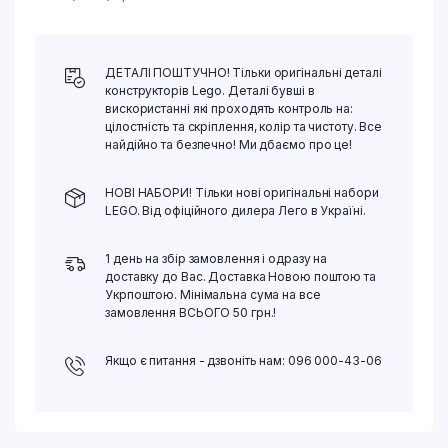
ДЕТАЛІ ПОШТУЧНО! Тільки оригінальні деталі
конструкторів Lego. Деталі бувші в
вискористанні які проходять контроль на:
цілостність та скріплення, колір та чистоту. Все
найдійно та безпечно! Ми дбаємо про це!
НОВІ НАБОРИ! Тільки нові оригінальні набори
LEGO. Від офіційного дилера Лего в Україні.
1 день на збір замовлення і одразу на
доставку до Вас. Доставка Новою поштою та
Укрпоштою. Мінімальна сума на все
замовлення ВСЬОГО 50 грн.!
Якщо є питання - дзвоніть нам: 096 000-43-06