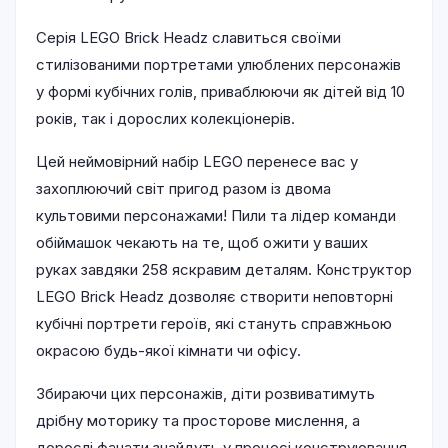
Серія LEGO Brick Headz славиться своїми
стилізованими портретами улюблених персонажів
у формі кубічних голів, приваблюючи як дітей від 10
років, так і дорослих колекціонерів.
Цей неймовірний набір LEGO перенесе вас у
захоплюючий світ пригод разом із двома
культовими персонажами! Пили та лідер команди
обіймашок чекають на те, щоб ожити у ваших
руках завдяки 258 яскравим деталям. Конструктор
LEGO Brick Headz дозволяє створити неповторні
кубічні портрети героїв, які стануть справжньою
окрасою будь-якої кімнати чи офісу.
Збираючи цих персонажів, діти розвиватимуть
дрібну моторику та просторове мислення, а
дорослі фанати знайдуть у процесі конструювання