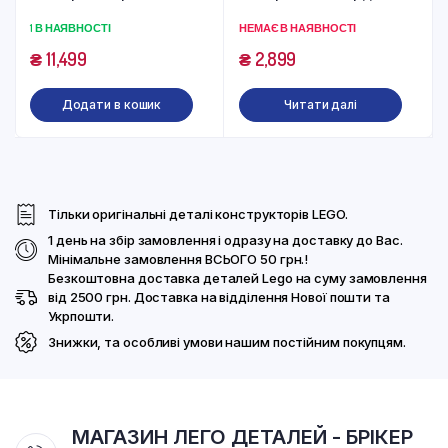
(876 деталей)
Волан-де-Морта (184
1 В НАЯВНОСТІ
НЕМАЄ В НАЯВНОСТІ
деталі)
₴
11,499
₴
2,899
Додати в кошик
Читати далі
Тільки оригінальні деталі конструкторів LEGO.
1 день на збір замовлення і одразу на доставку до Вас.
Мінімальне замовлення ВСЬОГО 50 грн.!
Безкоштовна доставка деталей Lego на суму замовлення
від 2500 грн. Доставка на відділення Нової пошти та
Укрпошти.
Знижки, та особливі умови нашим постійним покупцям.
МАГАЗИН ЛЕГО ДЕТАЛЕЙ - БРІКЕР