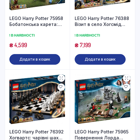
LEGO Harry Potter 75958
LEGO Harry Potter 76388
Бобатонська карета:
Візит в село Хогсмід
прибуття до Хогвортсу
(520 деталей)
1 В НАЯВНОСТІ
1 В НАЯВНОСТІ
(430 деталей)
₴
4,599
₴
7,199
Додати в кошик
Додати в кошик
LEGO Harry Potter 76392
LEGO Harry Potter 75965
Хогвартс: чарівні шахи
Повернення Лорда