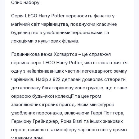
Опис набору:
Серія LEGO Harry Potter переносить фанатів у
магічний світ чарівництва, поєднуючи класичне
будівництво з улюбленими персонажами та
локаціями з культових фільмів.
Годинникова вежа Хогвартса – це справжня
перлина серії LEGO Harry Potter, яка втілює в життя
одну з найвпізнаваніших частин легендарного замку
чарівників. Набір з 922 деталей дозволяє створити
деталізовану багаторівневу конструкцію, що стане
окрасою будь-якої колекції та центром
захоплюючих ігрових пригод. Вісім мініфігурок
улюблених персонажів, включаючи Гаррі Поттера,
Герміону Грейнджер, Рона Візлі та інших знакових
героїв, оживлять атмосферу чарівного світу прямо
у вашому домі.