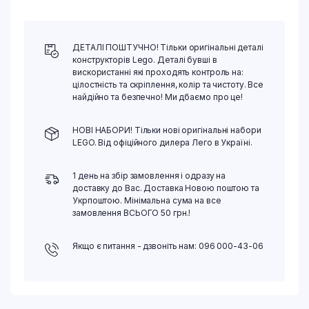
ДЕТАЛІ ПОШТУЧНО! Тільки оригінальні деталі
конструкторів Lego. Деталі бувші в
вискористанні які проходять контроль на:
цілостність та скріплення, колір та чистоту. Все
найдійно та безпечно! Ми дбаємо про це!
НОВІ НАБОРИ! Тільки нові оригінальні набори
LEGO. Від офіційного дилера Лего в Україні.
1 день на збір замовлення і одразу на
доставку до Вас. Доставка Новою поштою та
Укрпоштою. Мінімальна сума на все
замовлення ВСЬОГО 50 грн.!
Якщо є питання - дзвоніть нам: 096 000-43-06