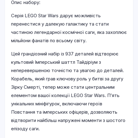
Опис набору:
Серія LEGO Star Wars дарує можливість
перенестися у далекую галактику та стати
частиною легендарної космічної саги, яка захоплює
мільйони фанатів по всьому світу.
Цей грандіозний набір із 937 деталей відтворює
культовий Імперський шаттл Тайдіріум з
неперевершеною точністю та увагою до деталей.
Корабель, який грав ключову роль у битві за другу
Зірку Смерті, тепер може стати центральним
елементом вашої колекції LEGO Star Wars. П’ять
унікальних мініфігурок, включаючи героїв
Повстання та імперських офіцерів, дозволяють
відтворити найбільш напружені моменти з шостого
епізоду саги.