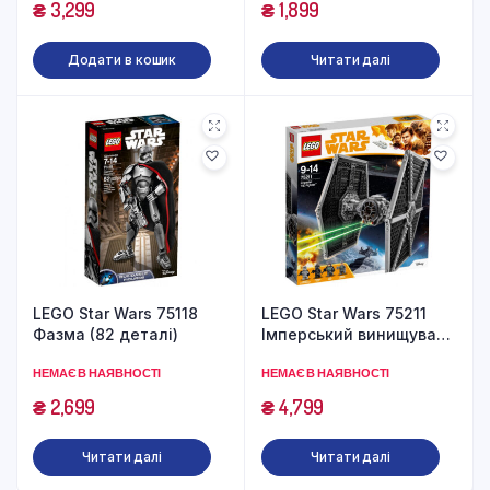
₴
3,299
₴
1,899
Додати в кошик
Читати далі
LEGO Star Wars 75118
LEGO Star Wars 75211
Фазма (82 деталі)
Імперський винищувач
TIE Fighter (519
НЕМАЄ В НАЯВНОСТІ
НЕМАЄ В НАЯВНОСТІ
деталей)
₴
2,699
₴
4,799
Читати далі
Читати далі