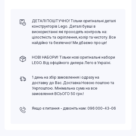
ДЕТАЛІ ПОШТУЧНО! Тільки оригінальні деталі
конструкторів Lego. Деталі бувші в
вискористанні які проходять контроль на:
цілостність та скріплення, колір та чистоту. Все
найдійно та безпечно! Ми дбаємо про це!
НОВІ НАБОРИ! Тільки нові оригінальні набори
LEGO. Від офіційного дилера Лего в Україні.
1 день на збір замовлення і одразу на
доставку до Вас. Доставка Новою поштою та
Укрпоштою. Мінімальна сума на все
замовлення ВСЬОГО 50 грн.!
Якщо є питання - дзвоніть нам: 096 000-43-06