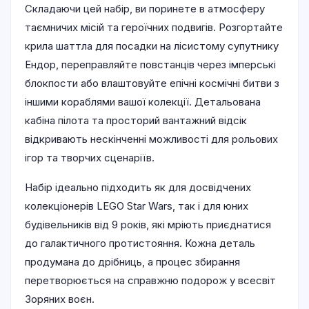
Складаючи цей набір, ви поринете в атмосферу
таємничих місій та героїчних подвигів. Розгортайте
крила шаттла для посадки на лісистому супутнику
Ендор, переправляйте повстанців через імперські
блокпости або влаштовуйте епічні космічні битви з
іншими кораблями вашої колекції. Детальована
кабіна пілота та просторий вантажний відсік
відкривають нескінченні можливості для рольових
ігор та творчих сценаріїв.
Набір ідеально підходить як для досвідчених
колекціонерів LEGO Star Wars, так і для юних
будівельників від 9 років, які мріють приєднатися
до галактичного протистояння. Кожна деталь
продумана до дрібниць, а процес збирання
перетворюється на справжню подорож у всесвіт
Зоряних воєн.