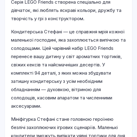
Серія LEGO Friends створена спеціально для
дівчаток, які люблять яскраві кольори, дружбу та
творчість у грі з конструктором.
Кондитерська Стефані — це справжня мрія кожної
маленької господині, яка захоплюється випічкою та
солодощами. Цей чарівний набір LEGO Friends
перенесе вашу дитину у світ ароматних тортиків,
свіжих кексів та найсмачніших десертів. У
комплекті 94 деталі, з яких можна збудувати
затишну кондитерську з усім необхідним
обладнанням — духовкою, вітриною для
солодощів, касовим апаратом та численними
аксесуарами.
Мініфігурка Стефані стане головною героїнею
безлічі захоплюючих ігрових сценаріїв. Маленькі
кондитери зможуть випікати уявні тортики для дня