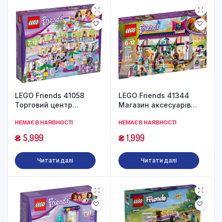
LEGO Friends 41058
LEGO Friends 41344
Торговий центр
Магазин аксесуарів
Хартлейк Сіті (1120
Андреа (294 деталі)
НЕМАЄ В НАЯВНОСТІ
НЕМАЄ В НАЯВНОСТІ
деталей)
₴
5,999
₴
1,999
Читати далі
Читати далі