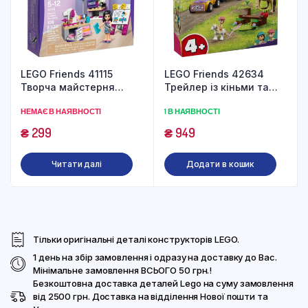
LEGO Friends 41115
LEGO Friends 42634
Творча майстерня
Трейлер із кіньми та
Емми (108 деталей)
поні (105 деталей)
НЕМАЄ В НАЯВНОСТІ
1 В НАЯВНОСТІ
₴
299
₴
949
Читати далі
Додати в кошик
Тільки оригінальні деталі конструкторів LEGO.
1 день на збір замовлення і одразу на доставку до Вас.
Мінімальне замовлення ВСЬОГО 50 грн.!
Безкоштовна доставка деталей Lego на суму замовлення
від 2500 грн. Доставка на відділення Нової пошти та