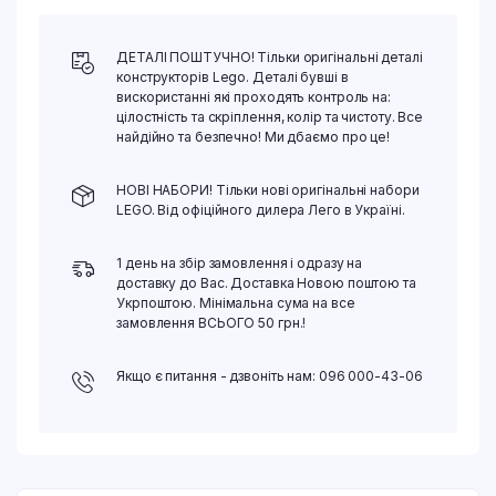
ДЕТАЛІ ПОШТУЧНО! Тільки оригінальні деталі
конструкторів Lego. Деталі бувші в
вискористанні які проходять контроль на:
цілостність та скріплення, колір та чистоту. Все
найдійно та безпечно! Ми дбаємо про це!
НОВІ НАБОРИ! Тільки нові оригінальні набори
LEGO. Від офіційного дилера Лего в Україні.
1 день на збір замовлення і одразу на
доставку до Вас. Доставка Новою поштою та
Укрпоштою. Мінімальна сума на все
замовлення ВСЬОГО 50 грн.!
Якщо є питання - дзвоніть нам: 096 000-43-06