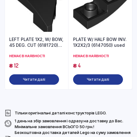
LEFT PLATE 1X2, W/ BOW,
PLATE W/ HALF BOW INV.
45 DEG. CUT (6181720)
1X2X2/3 (6147050) used
used
НЕМАЄ В НАЯВНОСТІ
НЕМАЄ В НАЯВНОСТІ
₴
12
₴
4
Читати далі
Читати далі
Тільки оригінальні деталі конструкторів LEGO.
1 день на збір замовлення і одразу на доставку до Вас.
Мінімальне замовлення ВСЬОГО 50 грн.!
Безкоштовна доставка деталей Lego на суму замовлення