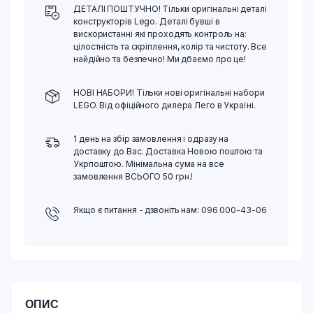
ДЕТАЛІ ПОШТУЧНО! Тільки оригінальні деталі
конструкторів Lego. Деталі бувші в
вискористанні які проходять контроль на:
цілостність та скріплення, колір та чистоту. Все
найдійно та безпечно! Ми дбаємо про це!
НОВІ НАБОРИ! Тільки нові оригінальні набори
LEGO. Від офіційного дилера Лего в Україні.
1 день на збір замовлення і одразу на
доставку до Вас. Доставка Новою поштою та
Укрпоштою. Мінімальна сума на все
замовлення ВСЬОГО 50 грн.!
Якщо є питання - дзвоніть нам: 096 000-43-06
ОПИС