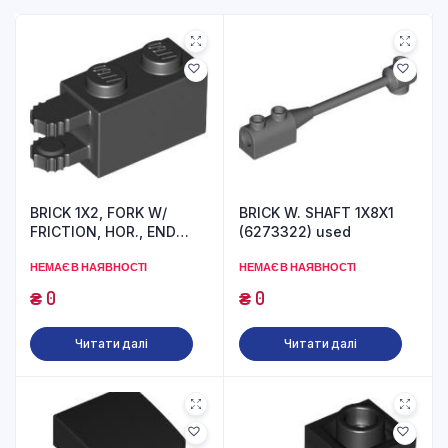
BRICK 1X2, FORK W/
BRICK W. SHAFT 1X8X1
FRICTION, HOR., END
(6273322) used
(6267131) used
НЕМАЄ В НАЯВНОСТІ
НЕМАЄ В НАЯВНОСТІ
₴
0
₴
0
Читати далі
Читати далі