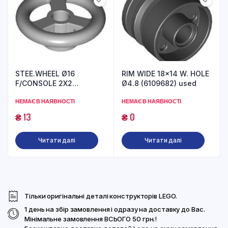
STEE.WHEEL Ø16
RIM WIDE 18×14 W. HOLE
F/CONSOLE 2X2
Ø4.8 (6109682) used
(6092956) used
НЕМАЄ В НАЯВНОСТІ
НЕМАЄ В НАЯВНОСТІ
₴
13
₴
0
Читати далі
Читати далі
Тільки оригінальні деталі конструкторів LEGO.
1 день на збір замовлення і одразу на доставку до Вас.
Мінімальне замовлення ВСЬОГО 50 грн.!