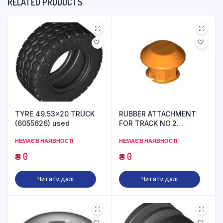
RELATED PRODUCTS
TYRE 49.53×20 TRUCK
RUBBER ATTACHMENT
(6055626) used
FOR TRACK NO.2
(6185551) used
НЕМАЄ В НАЯВНОСТІ
НЕМАЄ В НАЯВНОСТІ
₴
0
₴
0
Читати далі
Читати далі