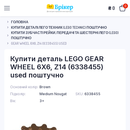
0
₴
0
ГОЛОВНА
КУПИТИ ДЕТАЛІ ЛЕГО ТЕХНИК (LEGO TECHNIC) ПОШТУЧНО
КУПИТИ ЗУБЧАСТІ РЕЙКИ, ПЕРЕДАЧІ ТА ШЕСТЕРНІ ЛЕГО (LEGO)
ПОШТУЧНО
GEAR WHEEL 6X6, Z14 (6338455) USED
Купити деталь LEGO GEAR
WHEEL 6X6, Z14 (6338455)
used поштучно
Основний колір
Brown
Підколір
Medium Nougat
SKU:
6338455
Вік
3+