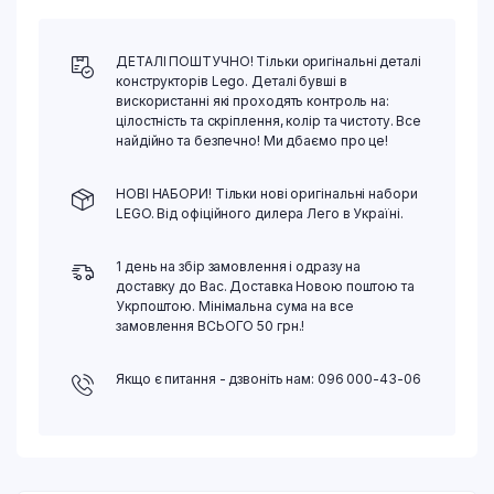
ДЕТАЛІ ПОШТУЧНО! Тільки оригінальні деталі
конструкторів Lego. Деталі бувші в
вискористанні які проходять контроль на:
цілостність та скріплення, колір та чистоту. Все
найдійно та безпечно! Ми дбаємо про це!
НОВІ НАБОРИ! Тільки нові оригінальні набори
LEGO. Від офіційного дилера Лего в Україні.
1 день на збір замовлення і одразу на
доставку до Вас. Доставка Новою поштою та
Укрпоштою. Мінімальна сума на все
замовлення ВСЬОГО 50 грн.!
Якщо є питання - дзвоніть нам: 096 000-43-06