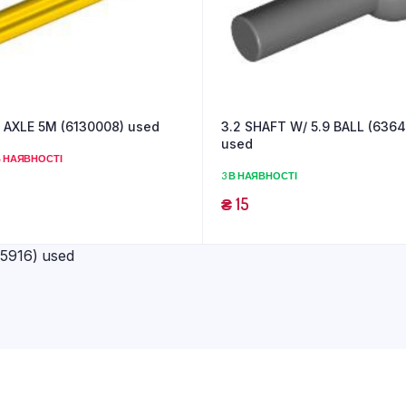
AXLE 5M (6130008) used
3.2 SHAFT W/ 5.9 BALL (636
used
 НАЯВНОСТІ
3 В НАЯВНОСТІ
₴
15
916) used