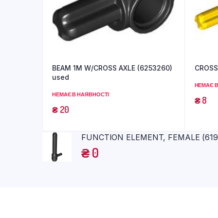
BEAM 1M W/CROSS AXLE (6253260)
CROSS 
used
НЕМАЄ В
НЕМАЄ В НАЯВНОСТІ
₴
8
₴
20
FUNCTION ELEMENT, FEMALE (6195
₴
0