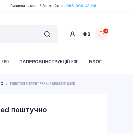
Виникли питання? Звертайтесь:
096-000-43-06
0
₴
0
LEGO
ПАПЕРОВІ ІНСТРУКЦІЇ LEGO
БЛОГ
НО
FUNCTION ELEMENT, FEMALE (6195916) USED
sed поштучно