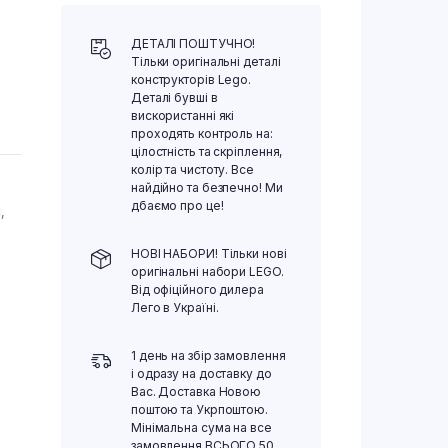
ДЕТАЛІ ПОШТУЧНО!
Тільки оригінальні деталі
конструкторів Lego.
Деталі бувші в
вискористанні які
проходять контроль на:
цілостність та скріплення,
колір та чистоту. Все
найдійно та безпечно! Ми
дбаємо про це!
,
НОВІ НАБОРИ! Тільки нові
оригінальні набори LEGO.
Від офіційного дилера
Лего в Україні.
1 день на збір замовлення
і одразу на доставку до
Вас. Доставка Новою
поштою та Укрпоштою.
Мінімальна сума на все
замовлення ВСЬОГО 50