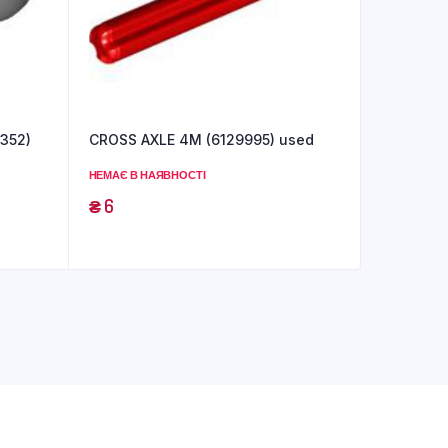
4352)
CROSS AXLE 4M (6129995) used
НЕМАЄ В НАЯВНОСТІ
₴
6