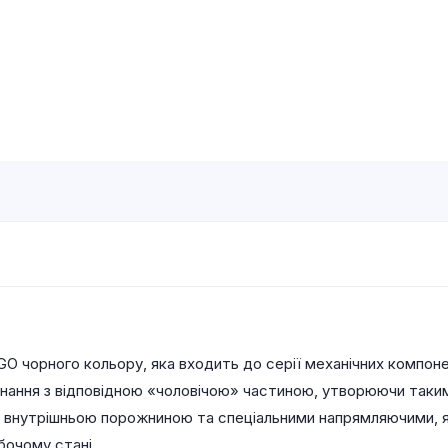
GO чорного кольору, яка входить до серії механічних компон
днання з відповідною «чоловічою» частиною, утворюючи таки
 внутрішньою порожниною та спеціальними напрямляючими, як
бочому стані.