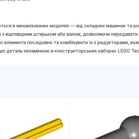
ються в механізованих моделях — від складних машинок та ро
рі з відповідним штирьком або валом, дозволяючи передават
акі елементи послідовно та комбінувати їх з редукторами, 
цю деталь незамінною в конструкторських наборах LEGO Techni