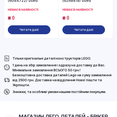
(6044722) used
(6268818) used
НЕМАЄ В НАЯВНОСТІ
НЕМАЄ В НАЯВНОСТІ
₴
0
₴
0
Читати далі
Читати далі
Тільки оригінальні деталі конструкторів LEGO.
1 день на збір замовлення і одразу на доставку до Вас.
Мінімальне замовлення ВСЬОГО 50 грн.!
Безкоштовна доставка деталей Lego на суму замовлення
від 2500 грн. Доставка на відділення Нової пошти та
Укрпошти.
Знижки, та особливі умови нашим постійним покупцям.
МАГАЗИН ЛЕГО ДЕТАЛЕЙ - БРІКЕР