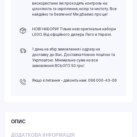
вискористанні які проходять контроль на:
цілостність та скріплення, колір та чистоту. Все
найдійно та безпечно! Ми дбаємо про це!
НОВІ НАБОРИ! Тільки нові оригінальні набори
LEGO. Від офіційного дилера Лего в Україні.
1 день на збір замовлення і одразу на
доставку до Вас. Доставка Новою поштою та
Укрпоштою. Мінімальна сума на все
замовлення ВСЬОГО 50 грн.!
Якщо є питання - дзвоніть нам: 096 000-43-06
ОПИС
ДОДАТКОВА ІНФОРМАЦІЯ