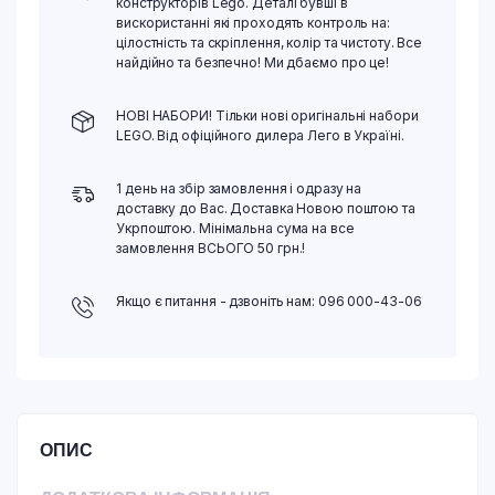
конструкторів Lego. Деталі бувші в
вискористанні які проходять контроль на:
цілостність та скріплення, колір та чистоту. Все
найдійно та безпечно! Ми дбаємо про це!
НОВІ НАБОРИ! Тільки нові оригінальні набори
LEGO. Від офіційного дилера Лего в Україні.
1 день на збір замовлення і одразу на
доставку до Вас. Доставка Новою поштою та
Укрпоштою. Мінімальна сума на все
замовлення ВСЬОГО 50 грн.!
Якщо є питання - дзвоніть нам: 096 000-43-06
ОПИС