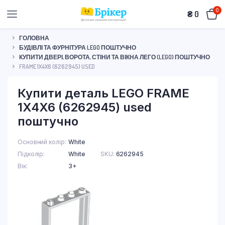
0
₴
0
ГОЛОВНА
БУДІВЛІ ТА ФУРНІТУРА LEGO ПОШТУЧНО
КУПИТИ ДВЕРІ, ВОРОТА, СТІНИ ТА ВІКНА ЛЕГО (LEGO) ПОШТУЧНО
FRAME 1X4X6 (6262945) USED
Купити деталь LEGO FRAME
1X4X6 (6262945) used
поштучно
Основний колір
White
Підколір
White
SKU:
6262945
Вік
3+