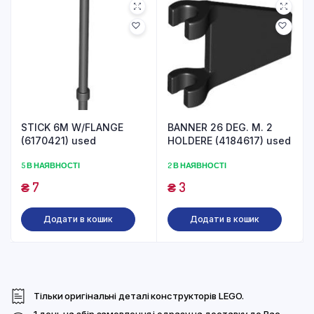
STICK 6M W/FLANGE
BANNER 26 DEG. M. 2
(6170421) used
HOLDERE (4184617) used
5 В НАЯВНОСТІ
2 В НАЯВНОСТІ
₴
7
₴
3
Додати в кошик
Додати в кошик
Тільки оригінальні деталі конструкторів LEGO.
1 день на збір замовлення і одразу на доставку до Вас.