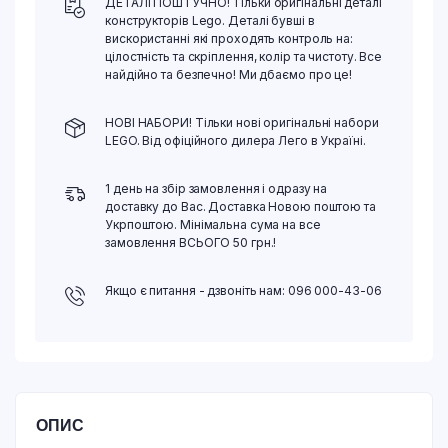
ДЕТАЛІ ПОШТУЧНО! Тільки оригінальні деталі
конструкторів Lego. Деталі бувші в
вискористанні які проходять контроль на:
цілостність та скріплення, колір та чистоту. Все
найдійно та безпечно! Ми дбаємо про це!
НОВІ НАБОРИ! Тільки нові оригінальні набори
LEGO. Від офіційного дилера Лего в Україні.
1 день на збір замовлення і одразу на
доставку до Вас. Доставка Новою поштою та
Укрпоштою. Мінімальна сума на все
замовлення ВСЬОГО 50 грн.!
Якщо є питання - дзвоніть нам: 096 000-43-06
ОПИС